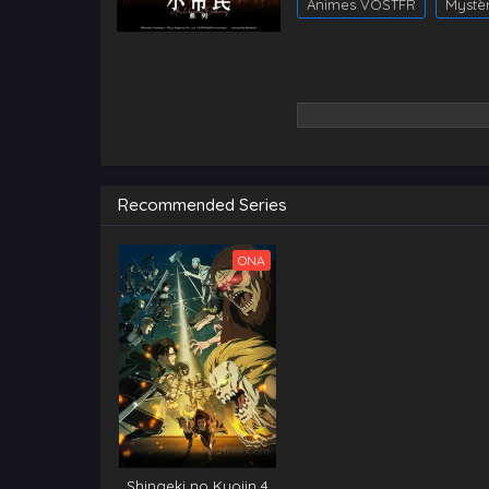
Animes VOSTFR
Mystè
Recommended Series
ONA
Shingeki no Kyojin 4