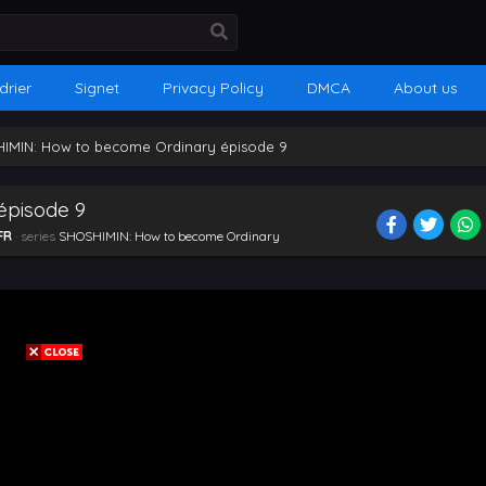
drier
Signet
Privacy Policy
DMCA
About us
IMIN: How to become Ordinary épisode 9
épisode 9
FR
· series
SHOSHIMIN: How to become Ordinary