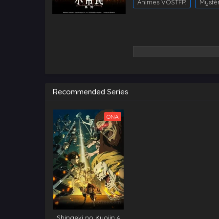
Animes VOSTFR
Mystè
Recommended Series
ONA
Shingeki no Kyojin 4