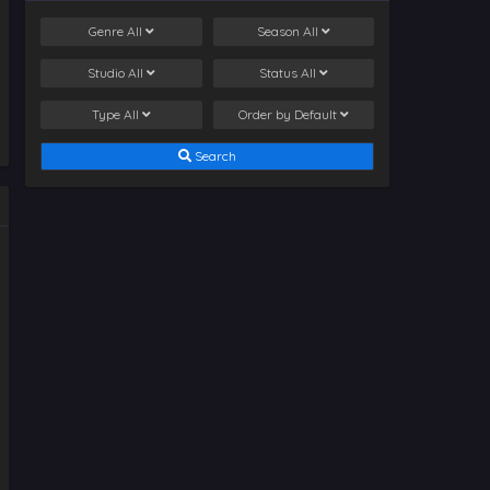
Genre
All
Season
All
Studio
All
Status
All
Type
All
Order by
Default
Search