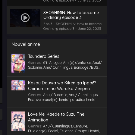
Ordinary épisode 4 - June 22, 2025
SHOSHIMIN: How to become
Ordinary épisode 3
Eps 3 - SHOSHIMIN: How to become
Ordinary épisode 3 - June 22, 2025
Nouvel animé
Tsundero Series
Genres
:
69
,
Ahegao
,
Ami(e) d'enfance
,
Anal/
Sodomie
,
Anu/ Cunnilingus
,
Bondage /BDSM
,
Censuré
,
Chantage
,
Chubby/ BBW
,
Comédie
,
Cosplaying
,
École
,
Étudiant(e)
,
Facial
,
Fellation
,
Gorge profonde
,
Gros Seins
,
Groupé
,
Kasou Douwa wa Kiken ga Ippai!?
Gymnase
,
Hentai
,
hentai paradise
,
hentai
Chimamire no Waruiko Zenpen
vostfr
,
hentaivost
,
hentaivostfr
,
Homme mûr
,
Motion Comic Anime
Genres
:
Anal/ Sodomie
,
Anu/ Cunnilingus
,
Humiliation
,
Inceste (Frère-Soeur)
,
Esclave sexuel(le)
,
hentai paradise
,
hentai
Insimination
,
Jouet /Sextoy
,
Kemonomimi
,
vostfr
,
hentaivost
,
hentaivostfr
,
Isekai/ Autre
Lingerie (Collants)
,
Maid /Servante
,
Maillot de
Monde
,
Jouet /Sextoy
,
Masturbation
,
Motion
bain
,
Masturbation
,
Multi-pénétration
,
Love Me: Kaede to Suzu The
Anime
,
RAW
Nymphomanie/ Satyrisme
,
Parc/ Lieu public
,
Animation
Pieds
,
Professeur/ Tuteur
,
Public Sex
,
Quotidien
,
RAW
,
School Life
,
Slice of Life
,
Genres
:
Anu/ Cunnilingus
,
Censuré
,
Tenue de sport
,
Tétons inversés
,
Toilettes/
Étudiant(e)
,
Facial
,
Fellation
,
Groupé
,
Hentai
,
Salle de Bain
,
Triangle amoureux
,
Tsundere
,