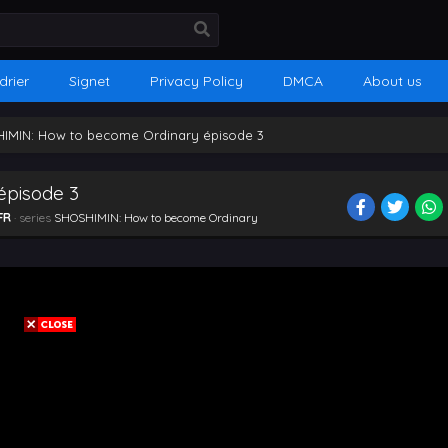
drier
Signet
Privacy Policy
DMCA
About us
IMIN: How to become Ordinary épisode 3
épisode 3
FR
· series
SHOSHIMIN: How to become Ordinary