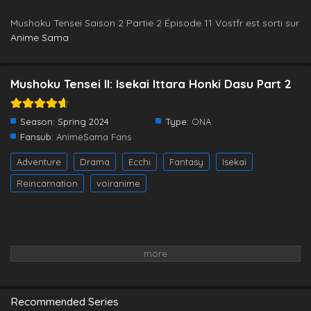
Mushoku Tensei Saison 2 Partie 2 Épisode 11 Vostfr est sorti sur
Anime Sama
Mushoku Tensei II: Isekai Ittara Honki Dasu Part 2
Season:
Spring 2024
Type:
ONA
Fansub:
AnimeSama Fans
Adventure
Drama
Ecchi
Fantasy
Isekai
Reincarnation
voiranime
Recommended Series