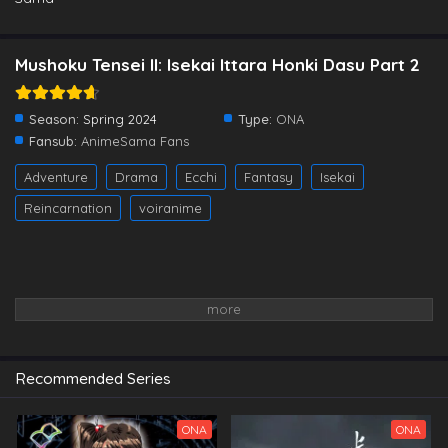
Mushoku Tensei II: Isekai Ittara Honki Dasu Part 2
Season:
Spring 2024
Type:
ONA
Fansub:
AnimeSama Fans
Mushoku Tensei Saison 2 Partie 2 Épisode 5
Adventure
Drama
Ecchi
Fantasy
Isekai
Eps 5 - Mushoku Tensei Saison 2 Partie 2 Épisode 5 -
July 27, 2024
Reincarnation
voiranime
Mushoku Tensei Saison 2 Partie 2 Épisode 12
Vostfr
Eps 12 - Mushoku Tensei Saison 2 Partie 2 Épisode 12
Vostfr - July 27, 2024
Mushoku Tensei Saison 2 Partie 2 Épisode 6
Eps 6 - Mushoku Tensei Saison 2 Partie 2 Épisode 6 -
Recommended Series
July 27, 2024
Mushoku Tensei Saison 2 Partie 2 Épisode 12
ONA
ONA
Vostfr