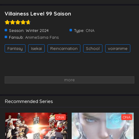
Villainess Level 99 Saison
Season:
Winter 2024
Type:
ONA
Fansub:
AnimeSama Fans
Fantasy
Isekai
Reincarnation
School
voiranime
Recommended Series
ONA
ONA