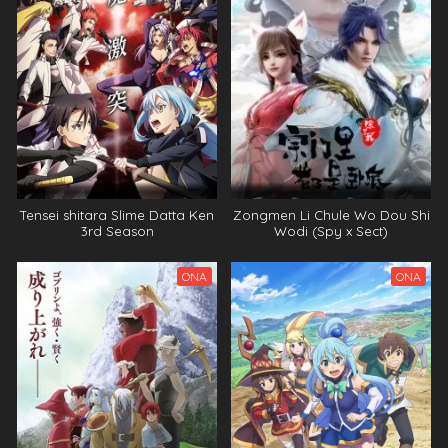
Tensei shitara Slime Datta Ken
Zongmen Li Chule Wo Dou Shi
3rd Season
Wodi (Spy x Sect)
ONA
ONA