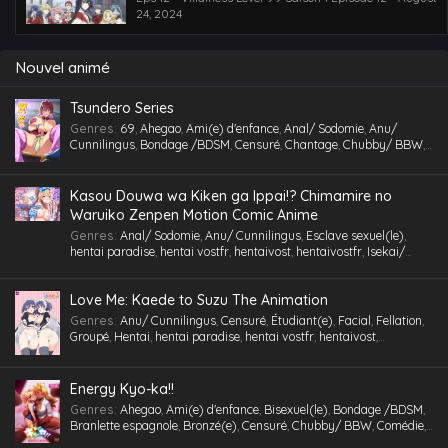
24, 2024
Nouvel animé
Tsundero Series
Genres
:
69
,
Ahegao
,
Ami(e) d'enfance
,
Anal/ Sodomie
,
Anu/
Cunnilingus
,
Bondage /BDSM
,
Censuré
,
Chantage
,
Chubby/ BBW
,
Comédie
,
Cosplaying
,
École
,
Étudiant(e)
,
Facial
,
Fellation
,
Gorge
profonde
,
Gros Seins
,
Groupé
,
Gymnase
,
Hentai
,
hentai paradise
,
hentai vostfr
,
hentaivost
,
hentaivostfr
,
Homme mûr
,
Humiliation
,
Kasou Douwa wa Kiken ga Ippai!? Chimamire no
Inceste (Frère-Soeur)
,
Insimination
,
Jouet /Sextoy
,
Kemonomimi
,
Waruiko Zenpen Motion Comic Anime
Lingerie (Collants)
,
Maid /Servante
,
Maillot de bain
,
Masturbation
,
Genres
:
Anal/ Sodomie
,
Anu/ Cunnilingus
,
Esclave sexuel(le)
,
Multi-pénétration
,
Nymphomanie/ Satyrisme
,
Parc/ Lieu public
,
hentai paradise
,
hentai vostfr
,
hentaivost
,
hentaivostfr
,
Isekai/
Pieds
,
Professeur/ Tuteur
,
Public Sex
,
Quotidien
,
RAW
,
School Life
,
Autre Monde
,
Jouet /Sextoy
,
Masturbation
,
Motion Anime
,
RAW
Slice of Life
,
Tenue de sport
,
Tétons inversés
,
Toilettes/ Salle de Bain
,
Triangle amoureux
,
Tsundere
,
Urine /Douche dorée/ Cyprine
,
Love Me: Kaede to Suzu The Animation
Vanilla
,
Version
,
Vierge (Puceau-elle)
,
VOSTA
,
VOSTFR
,
Voyeurisme
,
X-Ray
Genres
:
Anu/ Cunnilingus
,
Censuré
,
Étudiant(e)
,
Facial
,
Fellation
,
Groupé
,
Hentai
,
hentai paradise
,
hentai vostfr
,
hentaivost
,
hentaivostfr
,
Humiliation
,
Inceste (Frère-Soeur)
,
Insimination
,
Jouet
/Sextoy
,
Lingerie (Collants)
,
Masturbation
,
Petits seins
,
RAW
,
Tsundere
,
Vanilla
,
Vierge (Puceau-elle)
,
VOSTA
,
VOSTFR
,
X-Ray
Energy Kyo-ka!!
Genres
:
Ahegao
,
Ami(e) d'enfance
,
Bisexuel(le)
,
Bondage /BDSM
,
Branlette espagnole
,
Bronzé(e)
,
Censuré
,
Chubby/ BBW
,
Comédie
,
Cosplaying
,
École
,
Étudiant(e)
,
Facial
,
Fellation
,
Femme mûre
,