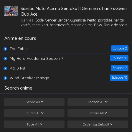
Gorge profonde
,
Gros Seins
,
Groupé
,
Hentai
,
hentai paradise
,
hentai
vostfr
,
hentaivost
,
hentaivostfr
,
Homme mûr
,
Jouet /Sextoy
,
Suieibu Moto Ace no Sentaku | Dilemma of an Ex-Swim
Lesbienne /Yuri
,
Lingerie (Collants)
,
Maid /Servante
,
Maillot de
Club Ace
bain
,
Masturbation
,
Nymphomanie/ Satyrisme
,
Orgie
,
Petite
,
Petits
Genres
:
École
,
Gender Bender
,
Gymnase
,
hentai paradise
,
hentai
seins
,
Polygamie
,
Préservatif
,
Public Sex
,
Quotidien
,
Romance
,
vostfr
,
hentaivost
,
hentaivostfr
,
Motion Anime
,
RAW
,
Tenue de sport
School Life
,
Tenue de sport
,
Toilettes/ Salle de Bain
,
Tsundere
,
Vanilla
,
Vierge (Puceau-elle)
,
VOSTFR
Animé en cours
The Fable
Épisode 2
My Hero Academia Season 7
Épisode 18
Kaiju N8
Épisode 7
Wind Breaker Manga
Épisode 10
Search anime
Genre
All
Season
All
Studio
All
Status
All
Type
All
Order by
Default