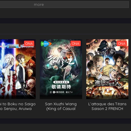
ONA
ONA
ONA
i to Boku no Saigo
San Xiuzhi Wang
L’attaque des Titans
o Senjou, Aruiwa
(King of Casual
Saison 2 FRENCH
ekai ga Hajimaru
Cultivators)
Seisen VOSTFR