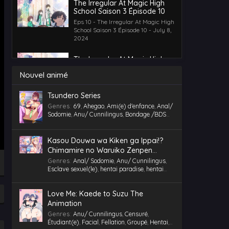
The Irregular At Magic High
School Saison 3 Épisode 10
Eps 10 - The Irregular At Magic High
School Saison 3 Épisode 10 - July 8,
2024
The Irregular At Magic High
School Saison 3 Épisode 9
Nouvel animé
Eps 9 - The Irregular At Magic High
School Saison 3 Épisode 9 - July 8,
2024
Tsundero Series
Genres
:
69
,
Ahegao
,
Ami(e) d'enfance
,
Anal/
Sodomie
,
Anu/ Cunnilingus
,
Bondage /BDSM
,
The Irregular At Magic High
Censuré
,
Chantage
,
Chubby/ BBW
,
Comédie
,
School Saison 3 Épisode 8
Cosplaying
,
École
,
Étudiant(e)
,
Facial
,
Eps 8 - The Irregular At Magic High
Fellation
,
Gorge profonde
,
Gros Seins
,
Groupé
,
Kasou Douwa wa Kiken ga Ippai!?
School Saison 3 Épisode 8 - July 8,
Gymnase
,
Hentai
,
hentai paradise
,
hentai
Chimamire no Waruiko Zenpen
2024
vostfr
,
hentaivost
,
hentaivostfr
,
Homme mûr
,
Motion Comic Anime
Genres
:
Anal/ Sodomie
,
Anu/ Cunnilingus
,
Humiliation
,
Inceste (Frère-Soeur)
,
Esclave sexuel(le)
,
hentai paradise
,
hentai
The Irregular At Magic High
Insimination
,
Jouet /Sextoy
,
Kemonomimi
,
vostfr
,
hentaivost
,
hentaivostfr
,
Isekai/ Autre
School Saison 3 Épisode 12
Lingerie (Collants)
,
Maid /Servante
,
Maillot de
Monde
,
Jouet /Sextoy
,
Masturbation
,
Motion
bain
,
Masturbation
,
Multi-pénétration
,
Eps 12 - The Irregular At Magic High
Love Me: Kaede to Suzu The
Anime
,
RAW
Nymphomanie/ Satyrisme
,
Parc/ Lieu public
,
School Saison 3 Épisode 12 - July 8,
Animation
Pieds
,
Professeur/ Tuteur
,
Public Sex
,
2024
Quotidien
,
RAW
,
School Life
,
Slice of Life
,
Genres
:
Anu/ Cunnilingus
,
Censuré
,
Tenue de sport
,
Tétons inversés
,
Toilettes/
Étudiant(e)
,
Facial
,
Fellation
,
Groupé
,
Hentai
,
The Irregular At Magic High
Salle de Bain
,
Triangle amoureux
,
Tsundere
,