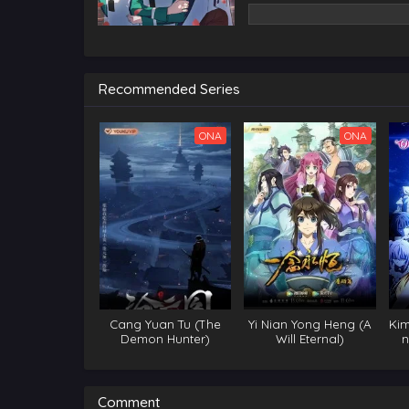
Recommended Series
ONA
ONA
Cang Yuan Tu (The
Yi Nian Yong Heng (A
Kim
Demon Hunter)
Will Eternal)
n
S
Comment