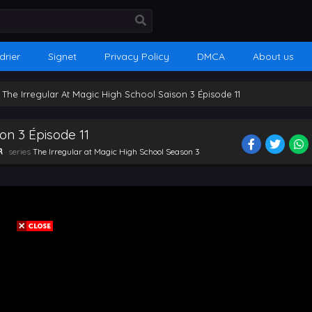
drier
Signet
Privacy Policy
DMCA
About us
›
The Irregular At Magic High School Saison 3 Épisode 11
on 3 Épisode 11
R
· series
The Irregular at Magic High School Season 3