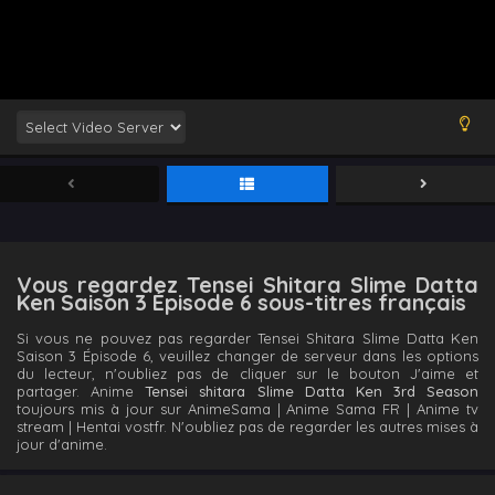
Tensei Shitara Slime Datta Ken Saison 3
Épisode 21
Eps 21 - Tensei Shitara Slime Datta Ken Saison 3
Épisode 21 - October 4, 2024
Tensei Shitara Slime Datta Ken Saison 3
Épisode 20
Eps 20 - Tensei Shitara Slime Datta Ken Saison 3
Épisode 20 - October 4, 2024
Tensei Shitara Slime Datta Ken Saison 3
Épisode 21
Eps 21 - Tensei Shitara Slime Datta Ken Saison 3
Vous regardez Tensei Shitara Slime Datta
Épisode 21 - October 4, 2024
Ken Saison 3 Épisode 6 sous-titres français
Tensei Shitara Slime Datta Ken Saison 3
Si vous ne pouvez pas regarder Tensei Shitara Slime Datta Ken
Épisode 18
Saison 3 Épisode 6, veuillez changer de serveur dans les options
du lecteur, n'oubliez pas de cliquer sur le bouton J'aime et
Eps 18 - Tensei Shitara Slime Datta Ken Saison 3
partager. Anime
Tensei shitara Slime Datta Ken 3rd Season
Épisode 18 - October 4, 2024
toujours mis à jour sur AnimeSama | Anime Sama FR | Anime tv
stream | Hentai vostfr. N'oubliez pas de regarder les autres mises à
Tensei Shitara Slime Datta Ken Saison 3
jour d'anime.
Épisode 19
Eps 19 - Tensei Shitara Slime Datta Ken Saison 3
Épisode 19 - October 4, 2024