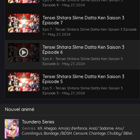
Épisode 8 - May 27, 2024
Tensei Shitara Slime Datta Ken Saison 3
Épisode 7
Eps 7 - Tensei Shitara Slime Datta Ken Saison 3 Épisode
7 - May 27, 2024
Tensei Shitara Slime Datta Ken Saison 3
Épisode 6
Eps 6 - Tensei Shitara Slime Datta Ken Saison 3
Épisode 6 - May 27, 2024
Tensei Shitara Slime Datta Ken Saison 3
Épisode 5
Eps 5 - Tensei Shitara Slime Datta Ken Saison 3
Épisode 5 - May 27, 2024
Nouvel animé
Tsundero Series
Genres
:
69
,
Ahegao
,
Ami(e) d'enfance
,
Anal/ Sodomie
,
Anu/
Cunnilingus
,
Bondage /BDSM
,
Censuré
,
Chantage
,
Chubby/ BBW
,
Comédie
,
Cosplaying
,
École
,
Étudiant(e)
,
Facial
,
Fellation
,
Gorge