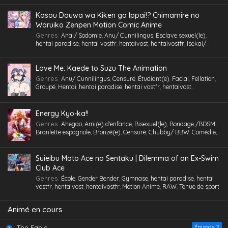
profonde
,
Gros Seins
,
Groupé
,
Gymnase
,
Hentai
,
hentai paradise
,
hentai vostfr
,
hentaivost
,
hentaivostfr
,
Homme mûr
,
Humiliation
,
Kasou Douwa wa Kiken ga Ippai!? Chimamire no
Inceste (Frère-Soeur)
,
Insimination
,
Jouet /Sextoy
,
Kemonomimi
,
Waruiko Zenpen Motion Comic Anime
Lingerie (Collants)
,
Maid /Servante
,
Maillot de bain
,
Masturbation
,
Genres
:
Anal/ Sodomie
,
Anu/ Cunnilingus
,
Esclave sexuel(le)
,
Multi-pénétration
,
Nymphomanie/ Satyrisme
,
Parc/ Lieu public
,
hentai paradise
,
hentai vostfr
,
hentaivost
,
hentaivostfr
,
Isekai/
Pieds
,
Professeur/ Tuteur
,
Public Sex
,
Quotidien
,
RAW
,
School Life
,
Autre Monde
,
Jouet /Sextoy
,
Masturbation
,
Motion Anime
,
RAW
Slice of Life
,
Tenue de sport
,
Tétons inversés
,
Toilettes/ Salle de Bain
,
Triangle amoureux
,
Tsundere
,
Urine /Douche dorée/ Cyprine
,
Love Me: Kaede to Suzu The Animation
Vanilla
,
Version
,
Vierge (Puceau-elle)
,
VOSTA
,
VOSTFR
,
Voyeurisme
,
X-Ray
Genres
:
Anu/ Cunnilingus
,
Censuré
,
Étudiant(e)
,
Facial
,
Fellation
,
Groupé
,
Hentai
,
hentai paradise
,
hentai vostfr
,
hentaivost
,
hentaivostfr
,
Humiliation
,
Inceste (Frère-Soeur)
,
Insimination
,
Jouet
/Sextoy
,
Lingerie (Collants)
,
Masturbation
,
Petits seins
,
RAW
,
Tsundere
,
Vanilla
,
Vierge (Puceau-elle)
,
VOSTA
,
VOSTFR
,
X-Ray
Energy Kyo-ka!!
Genres
:
Ahegao
,
Ami(e) d'enfance
,
Bisexuel(le)
,
Bondage /BDSM
,
Branlette espagnole
,
Bronzé(e)
,
Censuré
,
Chubby/ BBW
,
Comédie
,
Cosplaying
,
École
,
Étudiant(e)
,
Facial
,
Fellation
,
Femme mûre
,
Gorge profonde
,
Gros Seins
,
Groupé
,
Hentai
,
hentai paradise
,
hentai
vostfr
,
hentaivost
,
hentaivostfr
,
Homme mûr
,
Jouet /Sextoy
,
Suieibu Moto Ace no Sentaku | Dilemma of an Ex-Swim
Lesbienne /Yuri
,
Lingerie (Collants)
,
Maid /Servante
,
Maillot de
Club Ace
bain
,
Masturbation
,
Nymphomanie/ Satyrisme
,
Orgie
,
Petite
,
Petits
Genres
:
École
,
Gender Bender
,
Gymnase
,
hentai paradise
,
hentai
seins
,
Polygamie
,
Préservatif
,
Public Sex
,
Quotidien
,
Romance
,
vostfr
,
hentaivost
,
hentaivostfr
,
Motion Anime
,
RAW
,
Tenue de sport
School Life
,
Tenue de sport
,
Toilettes/ Salle de Bain
,
Tsundere
,
Vanilla
,
Vierge (Puceau-elle)
,
VOSTFR
Animé en cours
The Fable
Épisode 2