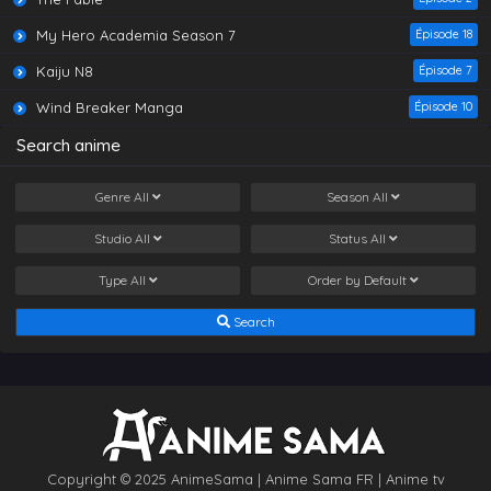
My Hero Academia Season 7
Épisode 18
Kaiju N8
Épisode 7
Wind Breaker Manga
Épisode 10
Search anime
Genre
All
Season
All
Studio
All
Status
All
Type
All
Order by
Default
Search
Copyright © 2025 AnimeSama | Anime Sama FR | Anime tv