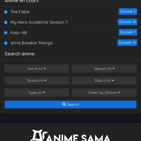
Animé en cours
The Fable
Épisode 2
My Hero Academia Season 7
Épisode 18
Kaiju N8
Épisode 7
Wind Breaker Manga
Épisode 10
Search anime
Genre
All
Season
All
Studio
All
Status
All
Type
All
Order by
Default
Search