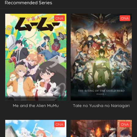
Recommended Series
ONA
ONA
Me and the Alien MuMu
Tate no Yuusha no Nariagari
ONA
ONA