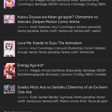
Genres
:
69
,
Ahegao
,
Ami(e) d'enfance
,
Anal/ Sodomie
,
Anu/
Cunnilingus
,
Bondage /BDSM
,
Censuré
,
Chantage
,
Chubby/ BBW
,
Comédie
,
Cosplaying
,
École
,
Étudiant(e)
,
Facial
,
Fellation
,
Gorge
profonde
,
Gros Seins
,
Groupé
,
Gymnase
,
Hentai
,
hentai paradise
,
hentai vostfr
,
hentaivost
,
hentaivostfr
,
Homme mûr
,
Humiliation
,
Kasou Douwa wa Kiken ga Ippai!? Chimamire no
Inceste (Frère-Soeur)
,
Insimination
,
Jouet /Sextoy
,
Kemonomimi
,
Waruiko Zenpen Motion Comic Anime
Lingerie (Collants)
,
Maid /Servante
,
Maillot de bain
,
Masturbation
,
Genres
:
Anal/ Sodomie
,
Anu/ Cunnilingus
,
Esclave sexuel(le)
,
Multi-pénétration
,
Nymphomanie/ Satyrisme
,
Parc/ Lieu public
,
hentai paradise
,
hentai vostfr
,
hentaivost
,
hentaivostfr
,
Isekai/
Pieds
,
Professeur/ Tuteur
,
Public Sex
,
Quotidien
,
RAW
,
School Life
,
Autre Monde
,
Jouet /Sextoy
,
Masturbation
,
Motion Anime
,
RAW
Slice of Life
,
Tenue de sport
,
Tétons inversés
,
Toilettes/ Salle de Bain
,
Triangle amoureux
,
Tsundere
,
Urine /Douche dorée/ Cyprine
,
Love Me: Kaede to Suzu The Animation
Vanilla
,
Version
,
Vierge (Puceau-elle)
,
VOSTA
,
VOSTFR
,
Voyeurisme
,
X-Ray
Genres
:
Anu/ Cunnilingus
,
Censuré
,
Étudiant(e)
,
Facial
,
Fellation
,
Groupé
,
Hentai
,
hentai paradise
,
hentai vostfr
,
hentaivost
,
hentaivostfr
,
Humiliation
,
Inceste (Frère-Soeur)
,
Insimination
,
Jouet
/Sextoy
,
Lingerie (Collants)
,
Masturbation
,
Petits seins
,
RAW
,
Tsundere
,
Vanilla
,
Vierge (Puceau-elle)
,
VOSTA
,
VOSTFR
,
X-Ray
Energy Kyo-ka!!
Genres
:
Ahegao
,
Ami(e) d'enfance
,
Bisexuel(le)
,
Bondage /BDSM
,
Branlette espagnole
,
Bronzé(e)
,
Censuré
,
Chubby/ BBW
,
Comédie
,
Cosplaying
,
École
,
Étudiant(e)
,
Facial
,
Fellation
,
Femme mûre
,
Gorge profonde
,
Gros Seins
,
Groupé
,
Hentai
,
hentai paradise
,
hentai
vostfr
,
hentaivost
,
hentaivostfr
,
Homme mûr
,
Jouet /Sextoy
,
Suieibu Moto Ace no Sentaku | Dilemma of an Ex-Swim
Lesbienne /Yuri
,
Lingerie (Collants)
,
Maid /Servante
,
Maillot de
Club Ace
bain
,
Masturbation
,
Nymphomanie/ Satyrisme
,
Orgie
,
Petite
,
Petits
Genres
:
École
,
Gender Bender
,
Gymnase
,
hentai paradise
,
hentai
seins
,
Polygamie
,
Préservatif
,
Public Sex
,
Quotidien
,
Romance
,
vostfr
,
hentaivost
,
hentaivostfr
,
Motion Anime
,
RAW
,
Tenue de sport
School Life
,
Tenue de sport
,
Toilettes/ Salle de Bain
,
Tsundere
,
Vanilla
,
Vierge (Puceau-elle)
,
VOSTFR