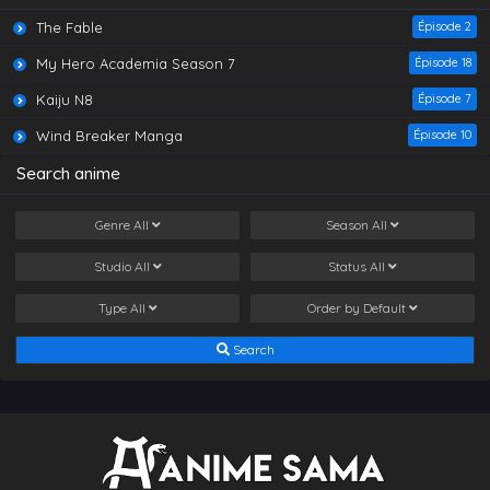
The Fable
Épisode 2
My Hero Academia Season 7
Épisode 18
Kaiju N8
Épisode 7
Wind Breaker Manga
Épisode 10
Search anime
Genre
All
Season
All
Studio
All
Status
All
Type
All
Order by
Default
Search