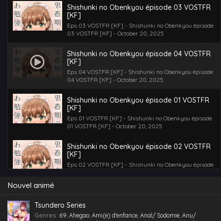
Shishunki no Obenkyou épisode 03 VOSTFR
[KF]
Eps 03 VOSTFR [KF] - Shishunki no Obenkyou épisode
03 VOSTFR [KF] - October 20, 2025
Shishunki no Obenkyou épisode 04 VOSTFR
[KF]
Eps 04 VOSTFR [KF] - Shishunki no Obenkyou épisode
04 VOSTFR [KF] - October 20, 2025
Shishunki no Obenkyou épisode 01 VOSTFR
[KF]
Eps 01 VOSTFR [KF] - Shishunki no Obenkyou épisode
01 VOSTFR [KF] - October 20, 2025
Shishunki no Obenkyou épisode 02 VOSTFR
[KF]
Eps 02 VOSTFR [KF] - Shishunki no Obenkyou épisode
02 VOSTFR [KF] - October 20, 2025
Nouvel animé
Shishunki no Obenkyou épisode 03 VOSTFR
[WN] – Un nouvel âge pour s’embrasser
Tsundero Series
Eps 03 VOSTFR [WN] - Un nouvel âge pour
Genres
:
69
,
Ahegao
,
Ami(e) d'enfance
,
Anal/ Sodomie
,
Anu/
s'embrasser - Shishunki no Obenkyou épisode 03