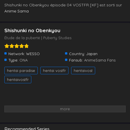
Shishunki no Obenkyou épisode 04 VOSTFR [KF] est sorti sur
Anime Sama
Shishunki no Obenkyou
Étude de la puberté | Puberty Studies
Network:
WESSO
Country:
Japan
Type:
ONA
Fansub:
AnimeSama Fans
hentai paradise
hentai vostfr
hentaivost
hentaivostfr
Recommended Series