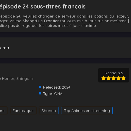
épisode 24 sous-titres français
épisode 24, veuillez changer de serveur dans les options du lecteur,
tager. Anime
Shangri-La Frontier
toujours mis à jour sur AnimeSama |
liez pas de regarder les autres mises à jour d'anime.
Sama
Rating 9.6
 Hunter, Shinge ni
Released:
2024
Type:
ONA
ure
Fantastique
Shonen
Top Animes en streaming