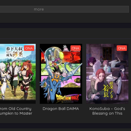
ONA
ONA
ONA
rom Old Country
Dragon Ball DAIMA
KonoSuba – God’s
umpkin to Master
Blessing on This
Swordsman
Wonderful World!