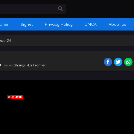
drier
Signet
Privacy Policy
DMCA
About us
ode 24
R
· series
Shangri-La Frontier