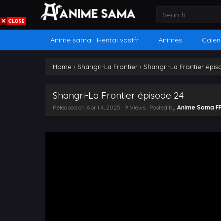
Anime sama | Hentai vostfr
Animes
Calen
Home
›
Shangri-La Frontier
›
Shangri-La Frontier épis
Shangri-La Frontier épisode 24
Released on
April 4, 2025
· 9 Views · Posted by
Anime Sama F