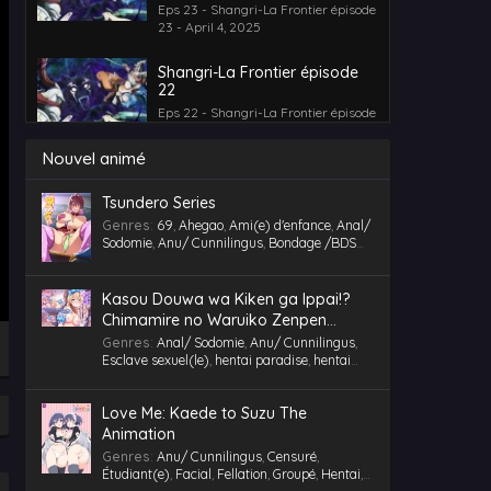
Eps 23 - Shangri-La Frontier épisode
23 - April 4, 2025
Shangri-La Frontier épisode
22
Eps 22 - Shangri-La Frontier épisode
22 - April 4, 2025
Nouvel animé
Shangri-La Frontier épisode 21
Eps 21 - Shangri-La Frontier épisode
Tsundero Series
21 - April 4, 2025
Genres
:
69
,
Ahegao
,
Ami(e) d'enfance
,
Anal/
Sodomie
,
Anu/ Cunnilingus
,
Bondage /BDSM
,
Censuré
,
Chantage
,
Chubby/ BBW
,
Comédie
,
Shangri-La Frontier épisode
Cosplaying
,
École
,
Étudiant(e)
,
Facial
,
20
Fellation
,
Gorge profonde
,
Gros Seins
,
Groupé
,
Kasou Douwa wa Kiken ga Ippai!?
Eps 20 - Shangri-La Frontier épisode
Gymnase
,
Hentai
,
hentai paradise
,
hentai
Chimamire no Waruiko Zenpen
20 - April 4, 2025
vostfr
,
hentaivost
,
hentaivostfr
,
Homme mûr
,
Motion Comic Anime
Genres
:
Anal/ Sodomie
,
Anu/ Cunnilingus
,
Humiliation
,
Inceste (Frère-Soeur)
,
Esclave sexuel(le)
,
hentai paradise
,
hentai
Shangri-La Frontier épisode 19
Insimination
,
Jouet /Sextoy
,
Kemonomimi
,
vostfr
,
hentaivost
,
hentaivostfr
,
Isekai/ Autre
Lingerie (Collants)
,
Maid /Servante
,
Maillot de
Eps 19 - Shangri-La Frontier épisode
Monde
,
Jouet /Sextoy
,
Masturbation
,
Motion
bain
,
Masturbation
,
Multi-pénétration
,
19 - April 4, 2025
Love Me: Kaede to Suzu The
Anime
,
RAW
Nymphomanie/ Satyrisme
,
Parc/ Lieu public
,
Animation
Pieds
,
Professeur/ Tuteur
,
Public Sex
,
Shangri-La Frontier épisode 17
Quotidien
,
RAW
,
School Life
,
Slice of Life
,
Genres
:
Anu/ Cunnilingus
,
Censuré
,
Tenue de sport
,
Tétons inversés
,
Toilettes/
Étudiant(e)
,
Facial
,
Fellation
,
Groupé
,
Hentai
,
Eps 17 - Shangri-La Frontier épisode
Salle de Bain
,
Triangle amoureux
,
Tsundere
,