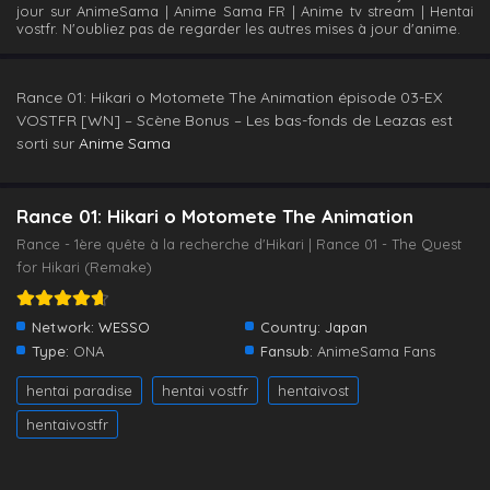
jour sur AnimeSama | Anime Sama FR | Anime tv stream | Hentai
vostfr. N'oubliez pas de regarder les autres mises à jour d'anime.
Rance 01: Hikari o Motomete The Animation épisode 03-EX
VOSTFR [WN] – Scène Bonus – Les bas-fonds de Leazas est
sorti sur
Anime Sama
Rance 01: Hikari o Motomete The Animation
Rance - 1ère quête à la recherche d'Hikari | Rance 01 - The Quest
for Hikari (Remake)
Network:
WESSO
Country:
Japan
Type:
ONA
Fansub:
AnimeSama Fans
hentai paradise
hentai vostfr
hentaivost
hentaivostfr