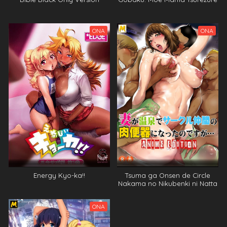
ONA
ONA
Energy Kyo-ka!!
Tsuma ga Onsen de Circle
Nakama no Nikubenki ni Natta
no Desu ga… Anime Edition
ONA