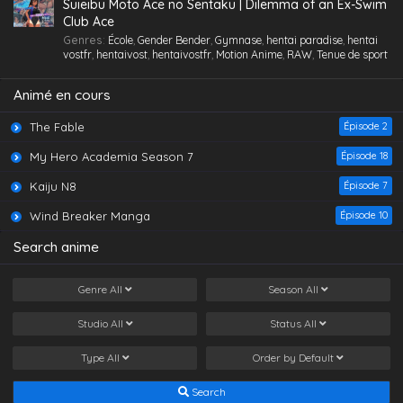
vostfr
,
hentaivost
,
hentaivostfr
,
Homme mûr
,
Jouet /Sextoy
,
Suieibu Moto Ace no Sentaku | Dilemma of an Ex-Swim
Lesbienne /Yuri
,
Lingerie (Collants)
,
Maid /Servante
,
Maillot de
Club Ace
bain
,
Masturbation
,
Nymphomanie/ Satyrisme
,
Orgie
,
Petite
,
Petits
Genres
:
École
,
Gender Bender
,
Gymnase
,
hentai paradise
,
hentai
seins
,
Polygamie
,
Préservatif
,
Public Sex
,
Quotidien
,
Romance
,
vostfr
,
hentaivost
,
hentaivostfr
,
Motion Anime
,
RAW
,
Tenue de sport
School Life
,
Tenue de sport
,
Toilettes/ Salle de Bain
,
Tsundere
,
Vanilla
,
Vierge (Puceau-elle)
,
VOSTFR
Animé en cours
The Fable
Épisode 2
My Hero Academia Season 7
Épisode 18
Kaiju N8
Épisode 7
Wind Breaker Manga
Épisode 10
Search anime
Genre
All
Season
All
Studio
All
Status
All
Type
All
Order by
Default
Search