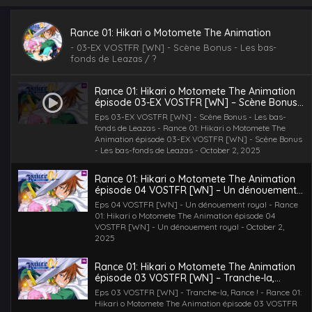
Rance 01: Hikari o Motomete The Animation
-
03-EX VOSTFR [WN] - Scène Bonus - Les bas-
fonds de Leazas
/ ?
Rance 01: Hikari o Motomete The Animation
épisode 03-EX VOSTFR [WN] – Scène Bonus
– Les bas-fonds de Leazas
Eps 03-EX VOSTFR [WN] - Scène Bonus - Les bas-
fonds de Leazas - Rance 01: Hikari o Motomete The
Animation épisode 03-EX VOSTFR [WN] - Scène Bonus
- Les bas-fonds de Leazas - October 2, 2025
Rance 01: Hikari o Motomete The Animation
épisode 04 VOSTFR [WN] – Un dénouement
royal
Eps 04 VOSTFR [WN] - Un dénouement royal - Rance
01: Hikari o Motomete The Animation épisode 04
VOSTFR [WN] - Un dénouement royal - October 2,
2025
Rance 01: Hikari o Motomete The Animation
épisode 03 VOSTFR [WN] – Tranche-la,
Rance !
Eps 03 VOSTFR [WN] - Tranche-la, Rance ! - Rance 01:
Hikari o Motomete The Animation épisode 03 VOSTFR