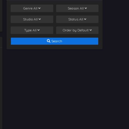
Genre
All
Season
All
Studio
All
Status
All
Type
All
Order by
Default
Search