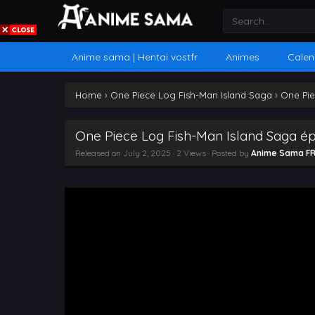
Anime sama | Hentai vostfr
Animes
Calen
Home
›
One Piece Log Fish-Man Island Saga
›
One Pie
One Piece Log Fish-Man Island Saga ép
Released on
July 2, 2025
· 2 Views · Posted by
Anime Sama F