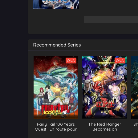
Recommended Series
ONA
ONA
Fairy Tail 100 Years
The Red Ranger
Sh
Quest : En route pour
Becomes an
la quête de 100 ans
Adventurer in Another