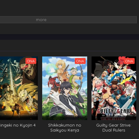
ONA
ONA
ONA
ingeki no Kyojin 4
Shikkakumon no
Guilty Gear Strive:
Saikyou Kenja
Dual Rulers
VOSTFR