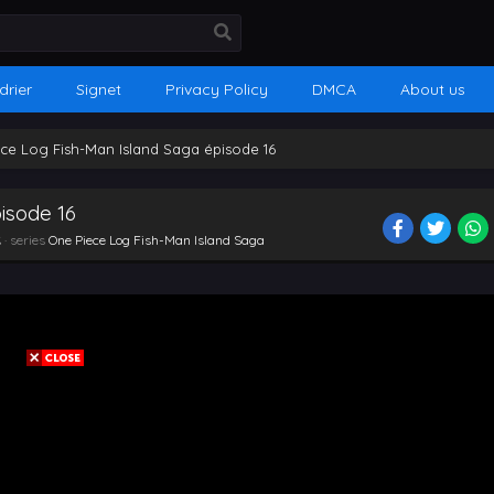
drier
Signet
Privacy Policy
DMCA
About us
ce Log Fish-Man Island Saga épisode 16
isode 16
R
· series
One Piece Log Fish-Man Island Saga