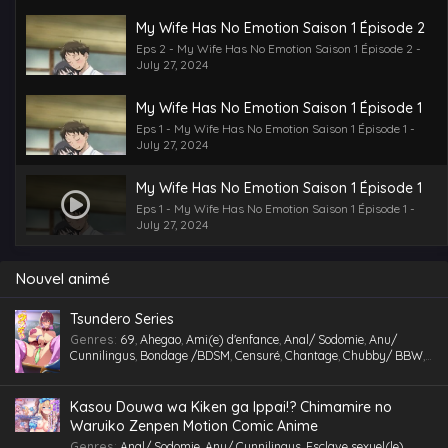
My Wife Has No Emotion Saison 1 Épisode 2
Eps 2 - My Wife Has No Emotion Saison 1 Épisode 2 -
July 27, 2024
My Wife Has No Emotion Saison 1 Épisode 1
Eps 1 - My Wife Has No Emotion Saison 1 Épisode 1 -
July 27, 2024
My Wife Has No Emotion Saison 1 Épisode 1
Eps 1 - My Wife Has No Emotion Saison 1 Épisode 1 -
July 27, 2024
Nouvel animé
Tsundero Series
Genres
:
69
,
Ahegao
,
Ami(e) d'enfance
,
Anal/ Sodomie
,
Anu/
Cunnilingus
,
Bondage /BDSM
,
Censuré
,
Chantage
,
Chubby/ BBW
,
Comédie
,
Cosplaying
,
École
,
Étudiant(e)
,
Facial
,
Fellation
,
Gorge
profonde
,
Gros Seins
,
Groupé
,
Gymnase
,
Hentai
,
hentai paradise
,
hentai vostfr
,
hentaivost
,
hentaivostfr
,
Homme mûr
,
Humiliation
,
Kasou Douwa wa Kiken ga Ippai!? Chimamire no
Inceste (Frère-Soeur)
,
Insimination
,
Jouet /Sextoy
,
Kemonomimi
,
Waruiko Zenpen Motion Comic Anime
Lingerie (Collants)
,
Maid /Servante
,
Maillot de bain
,
Masturbation
,
Genres
:
Anal/ Sodomie
,
Anu/ Cunnilingus
,
Esclave sexuel(le)
,