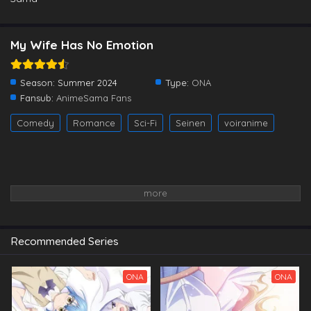
My Wife Has No Emotion
Season:
Summer 2024
Type:
ONA
Fansub:
AnimeSama Fans
Comedy
Romance
Sci-Fi
Seinen
voiranime
Recommended Series
ONA
ONA