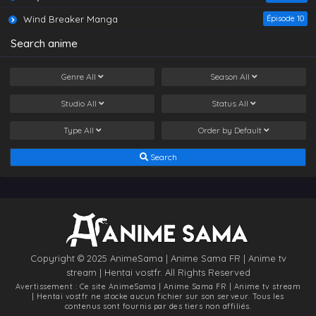
Wind Breaker Manga
Épisode 10
Search anime
Genre
All
Season
All
Studio
All
Status
All
Type
All
Order by
Default
Search
Copyright © 2025 AnimeSama | Anime Sama FR | Anime tv
stream | Hentai vostfr. All Rights Reserved
Avertissement : Ce site
AnimeSama | Anime Sama FR | Anime tv stream
| Hentai vostfr
ne stocke aucun fichier sur son serveur. Tous les
contenus sont fournis par des tiers non affiliés.