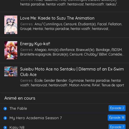
Multi-pénétration
,
Nymphomanie/ Satyrisme
,
Parc/ Lieu public
,
hentai paradise
,
hentai vostfr
,
hentaivost
,
hentaivostfr
,
Isekai/
Pieds
,
Professeur/ Tuteur
,
Public Sex
,
Quotidien
,
RAW
,
School Life
,
Autre Monde
,
Jouet /Sextoy
,
Masturbation
,
Motion Anime
,
RAW
Slice of Life
,
Tenue de sport
,
Tétons inversés
,
Toilettes/ Salle de Bain
,
Triangle amoureux
,
Tsundere
,
Urine /Douche dorée/ Cyprine
,
Love Me: Kaede to Suzu The Animation
Vanilla
,
Version
,
Vierge (Puceau-elle)
,
VOSTA
,
VOSTFR
,
Voyeurisme
,
X-Ray
Genres
:
Anu/ Cunnilingus
,
Censuré
,
Étudiant(e)
,
Facial
,
Fellation
,
Groupé
,
Hentai
,
hentai paradise
,
hentai vostfr
,
hentaivost
,
hentaivostfr
,
Humiliation
,
Inceste (Frère-Soeur)
,
Insimination
,
Jouet
/Sextoy
,
Lingerie (Collants)
,
Masturbation
,
Petits seins
,
RAW
,
Tsundere
,
Vanilla
,
Vierge (Puceau-elle)
,
VOSTA
,
VOSTFR
,
X-Ray
Energy Kyo-ka!!
Genres
:
Ahegao
,
Ami(e) d'enfance
,
Bisexuel(le)
,
Bondage /BDSM
,
Branlette espagnole
,
Bronzé(e)
,
Censuré
,
Chubby/ BBW
,
Comédie
,
Cosplaying
,
École
,
Étudiant(e)
,
Facial
,
Fellation
,
Femme mûre
,
Gorge profonde
,
Gros Seins
,
Groupé
,
Hentai
,
hentai paradise
,
hentai
vostfr
,
hentaivost
,
hentaivostfr
,
Homme mûr
,
Jouet /Sextoy
,
Suieibu Moto Ace no Sentaku | Dilemma of an Ex-Swim
Lesbienne /Yuri
,
Lingerie (Collants)
,
Maid /Servante
,
Maillot de
Club Ace
bain
,
Masturbation
,
Nymphomanie/ Satyrisme
,
Orgie
,
Petite
,
Petits
Genres
:
École
,
Gender Bender
,
Gymnase
,
hentai paradise
,
hentai
seins
,
Polygamie
,
Préservatif
,
Public Sex
,
Quotidien
,
Romance
,
vostfr
,
hentaivost
,
hentaivostfr
,
Motion Anime
,
RAW
,
Tenue de sport
School Life
,
Tenue de sport
,
Toilettes/ Salle de Bain
,
Tsundere
,
Vanilla
,
Vierge (Puceau-elle)
,
VOSTFR
Animé en cours
The Fable
Épisode 2
My Hero Academia Season 7
Épisode 18
Kaiju N8
Épisode 7