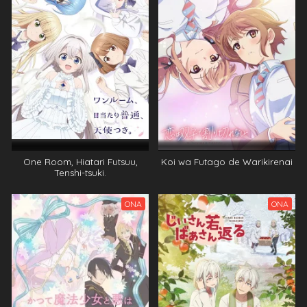
One Room, Hiatari Futsuu,
Koi wa Futago de Warikirenai
Tenshi-tsuki.
ONA
ONA