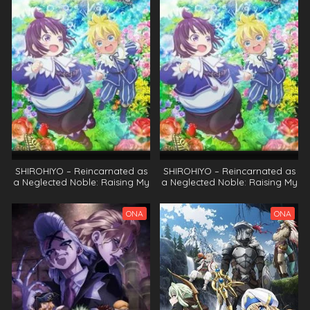
SHIROHIYO – Reincarnated as
SHIROHIYO – Reincarnated as
a Neglected Noble: Raising My
a Neglected Noble: Raising My
Baby Brother with Memories
Baby Brother with Memories
from My Past Life
from My Past Life
ONA
ONA