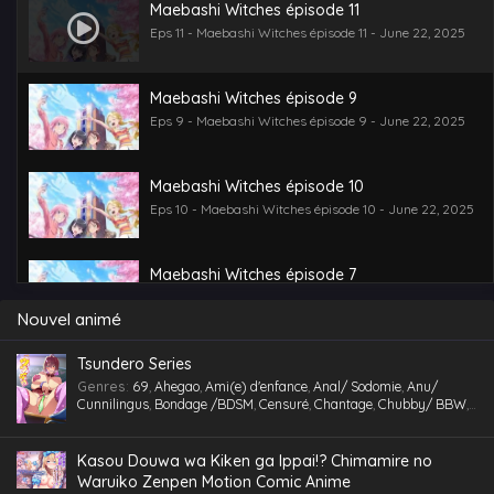
Maebashi Witches épisode 11
Eps 11 - Maebashi Witches épisode 11 - June 22, 2025
Maebashi Witches épisode 9
Eps 9 - Maebashi Witches épisode 9 - June 22, 2025
Maebashi Witches épisode 10
Eps 10 - Maebashi Witches épisode 10 - June 22, 2025
Maebashi Witches épisode 7
Eps 7 - Maebashi Witches épisode 7 - June 22, 2025
Nouvel animé
Maebashi Witches épisode 8
Tsundero Series
Eps 8 - Maebashi Witches épisode 8 - June 22, 2025
Genres
:
69
,
Ahegao
,
Ami(e) d'enfance
,
Anal/ Sodomie
,
Anu/
Cunnilingus
,
Bondage /BDSM
,
Censuré
,
Chantage
,
Chubby/ BBW
,
Comédie
,
Cosplaying
,
École
,
Étudiant(e)
,
Facial
,
Fellation
,
Gorge
profonde
,
Gros Seins
,
Groupé
,
Gymnase
,
Hentai
,
hentai paradise
,
Maebashi Witches épisode 6
hentai vostfr
,
hentaivost
,
hentaivostfr
,
Homme mûr
,
Humiliation
,
Kasou Douwa wa Kiken ga Ippai!? Chimamire no
Eps 6 - Maebashi Witches épisode 6 - June 22, 2025
Inceste (Frère-Soeur)
,
Insimination
,
Jouet /Sextoy
,
Kemonomimi
,
Waruiko Zenpen Motion Comic Anime
Lingerie (Collants)
,
Maid /Servante
,
Maillot de bain
,
Masturbation
,