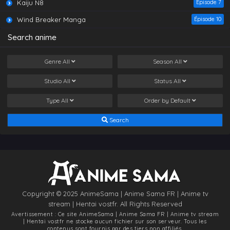
Kaiju N8
Épisode 7
Wind Breaker Manga
Épisode 10
Search anime
Genre
All
Season
All
Studio
All
Status
All
Type
All
Order by
Default
Search
Copyright © 2025 AnimeSama | Anime Sama FR | Anime tv
stream | Hentai vostfr. All Rights Reserved
Avertissement : Ce site
AnimeSama | Anime Sama FR | Anime tv stream
| Hentai vostfr
ne stocke aucun fichier sur son serveur. Tous les
contenus sont fournis par des tiers non affiliés.