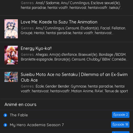
Genres
:
Anal/ Sodomie
,
Anu/ Cunnilingus
,
Esclave sexuel(le)
,
Multi-pénétration
,
Nymphomanie/ Satyrisme
,
Parc/ Lieu public
,
hentai paradise
,
hentai vostfr
,
hentaivost
,
hentaivostfr
,
Isekai/
Pieds
,
Professeur/ Tuteur
,
Public Sex
,
Quotidien
,
RAW
,
School Life
,
Maebashi Witches épisode 4
Autre Monde
,
Jouet /Sextoy
,
Masturbation
,
Motion Anime
,
RAW
Slice of Life
,
Tenue de sport
,
Tétons inversés
,
Toilettes/ Salle de Bain
,
Eps 4 - Maebashi Witches épisode 4 - June 22, 2025
Triangle amoureux
,
Tsundere
,
Urine /Douche dorée/ Cyprine
,
Love Me: Kaede to Suzu The Animation
Vanilla
,
Version
,
Vierge (Puceau-elle)
,
VOSTA
,
VOSTFR
,
Voyeurisme
,
X-Ray
Genres
:
Anu/ Cunnilingus
,
Censuré
,
Étudiant(e)
,
Facial
,
Fellation
,
Groupé
,
Hentai
,
hentai paradise
,
hentai vostfr
,
hentaivost
,
Maebashi Witches épisode 5
hentaivostfr
,
Humiliation
,
Inceste (Frère-Soeur)
,
Insimination
,
Jouet
Eps 5 - Maebashi Witches épisode 5 - June 22, 2025
/Sextoy
,
Lingerie (Collants)
,
Masturbation
,
Petits seins
,
RAW
,
Tsundere
,
Vanilla
,
Vierge (Puceau-elle)
,
VOSTA
,
VOSTFR
,
X-Ray
Energy Kyo-ka!!
Genres
:
Ahegao
,
Ami(e) d'enfance
,
Bisexuel(le)
,
Bondage /BDSM
,
Branlette espagnole
,
Bronzé(e)
,
Censuré
,
Chubby/ BBW
,
Comédie
,
Maebashi Witches épisode 2
Cosplaying
,
École
,
Étudiant(e)
,
Facial
,
Fellation
,
Femme mûre
,
Eps 2 - Maebashi Witches épisode 2 - June 22, 2025
Gorge profonde
,
Gros Seins
,
Groupé
,
Hentai
,
hentai paradise
,
hentai
vostfr
,
hentaivost
,
hentaivostfr
,
Homme mûr
,
Jouet /Sextoy
,
Suieibu Moto Ace no Sentaku | Dilemma of an Ex-Swim
Lesbienne /Yuri
,
Lingerie (Collants)
,
Maid /Servante
,
Maillot de
Club Ace
bain
,
Masturbation
,
Nymphomanie/ Satyrisme
,
Orgie
,
Petite
,
Petits
Maebashi Witches épisode 3
Genres
:
École
,
Gender Bender
,
Gymnase
,
hentai paradise
,
hentai
seins
,
Polygamie
,
Préservatif
,
Public Sex
,
Quotidien
,
Romance
,
Eps 3 - Maebashi Witches épisode 3 - June 22, 2025
vostfr
,
hentaivost
,
hentaivostfr
,
Motion Anime
,
RAW
,
Tenue de sport
School Life
,
Tenue de sport
,
Toilettes/ Salle de Bain
,
Tsundere
,
Vanilla
,
Vierge (Puceau-elle)
,
VOSTFR
Animé en cours
The Fable
Épisode 2
My Hero Academia Season 7
Épisode 18