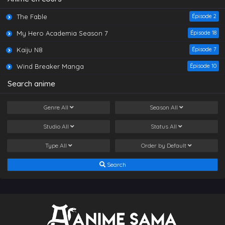
The Fable
Épisode 2
My Hero Academia Season 7
Épisode 18
Kaiju N8
Épisode 7
Wind Breaker Manga
Épisode 10
Search anime
Genre
All
Season
All
Studio
All
Status
All
Type
All
Order by
Default
Search