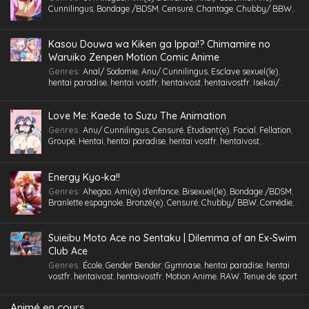
Cunnilingus
,
Bondage /BDSM
,
Censuré
,
Chantage
,
Chubby/ BBW
,
Comédie
,
Cosplaying
,
École
,
Étudiant(e)
,
Facial
,
Fellation
,
Gorge
profonde
,
Gros Seins
,
Groupé
,
Gymnase
,
Hentai
,
hentai paradise
,
hentai vostfr
,
hentaivost
,
hentaivostfr
,
Homme mûr
,
Humiliation
,
Kasou Douwa wa Kiken ga Ippai!? Chimamire no
Inceste (Frère-Soeur)
,
Insimination
,
Jouet /Sextoy
,
Kemonomimi
,
Waruiko Zenpen Motion Comic Anime
Lingerie (Collants)
,
Maid /Servante
,
Maillot de bain
,
Masturbation
,
Genres
:
Anal/ Sodomie
,
Anu/ Cunnilingus
,
Esclave sexuel(le)
,
Multi-pénétration
,
Nymphomanie/ Satyrisme
,
Parc/ Lieu public
,
hentai paradise
,
hentai vostfr
,
hentaivost
,
hentaivostfr
,
Isekai/
Pieds
,
Professeur/ Tuteur
,
Public Sex
,
Quotidien
,
RAW
,
School Life
,
Autre Monde
,
Jouet /Sextoy
,
Masturbation
,
Motion Anime
,
RAW
Slice of Life
,
Tenue de sport
,
Tétons inversés
,
Toilettes/ Salle de Bain
,
Triangle amoureux
,
Tsundere
,
Urine /Douche dorée/ Cyprine
,
Love Me: Kaede to Suzu The Animation
Vanilla
,
Version
,
Vierge (Puceau-elle)
,
VOSTA
,
VOSTFR
,
Voyeurisme
,
X-Ray
Genres
:
Anu/ Cunnilingus
,
Censuré
,
Étudiant(e)
,
Facial
,
Fellation
,
Groupé
,
Hentai
,
hentai paradise
,
hentai vostfr
,
hentaivost
,
hentaivostfr
,
Humiliation
,
Inceste (Frère-Soeur)
,
Insimination
,
Jouet
/Sextoy
,
Lingerie (Collants)
,
Masturbation
,
Petits seins
,
RAW
,
Tsundere
,
Vanilla
,
Vierge (Puceau-elle)
,
VOSTA
,
VOSTFR
,
X-Ray
Energy Kyo-ka!!
Genres
:
Ahegao
,
Ami(e) d'enfance
,
Bisexuel(le)
,
Bondage /BDSM
,
Branlette espagnole
,
Bronzé(e)
,
Censuré
,
Chubby/ BBW
,
Comédie
,
Cosplaying
,
École
,
Étudiant(e)
,
Facial
,
Fellation
,
Femme mûre
,
Gorge profonde
,
Gros Seins
,
Groupé
,
Hentai
,
hentai paradise
,
hentai
vostfr
,
hentaivost
,
hentaivostfr
,
Homme mûr
,
Jouet /Sextoy
,
Suieibu Moto Ace no Sentaku | Dilemma of an Ex-Swim
Lesbienne /Yuri
,
Lingerie (Collants)
,
Maid /Servante
,
Maillot de
Club Ace
bain
,
Masturbation
,
Nymphomanie/ Satyrisme
,
Orgie
,
Petite
,
Petits
Genres
:
École
,
Gender Bender
,
Gymnase
,
hentai paradise
,
hentai
seins
,
Polygamie
,
Préservatif
,
Public Sex
,
Quotidien
,
Romance
,
vostfr
,
hentaivost
,
hentaivostfr
,
Motion Anime
,
RAW
,
Tenue de sport
School Life
,
Tenue de sport
,
Toilettes/ Salle de Bain
,
Tsundere
,
Vanilla
,
Vierge (Puceau-elle)
,
VOSTFR
Animé en cours