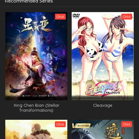
Recommended Series
ONA
ONA
Xing Chen Bian (Stellar
Cleavage
Transformations)
ONA
ONA