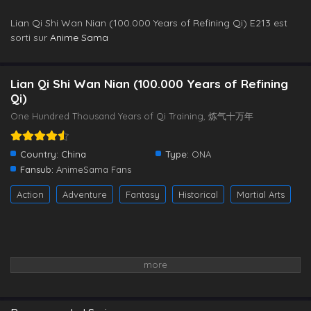
Lian Qi Shi Wan Nian (100.000 Years of Refining Qi) E213 est
sorti sur
Anime Sama
Lian Qi Shi Wan Nian (100.000 Years of Refining
Qi)
One Hundred Thousand Years of Qi Training, 炼气十万年
Country:
China
Type:
ONA
Fansub:
AnimeSama Fans
Action
Adventure
Fantasy
Historical
Martial Arts