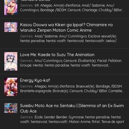
Genres
:
69
,
Ahegao
,
Ami(e) d'enfance
,
Anal/ Sodomie
,
Anu/
Cunnilingus
,
Bondage /BDSM
,
Censuré
,
Chantage
,
Chubby/ BBW
,
Comédie
,
Cosplaying
,
École
,
Étudiant(e)
,
Facial
,
Fellation
,
Gorge
profonde
,
Gros Seins
,
Groupé
,
Gymnase
,
Hentai
,
hentai paradise
,
hentai vostfr
,
hentaivost
,
hentaivostfr
,
Homme mûr
,
Humiliation
,
Kasou Douwa wa Kiken ga Ippai!? Chimamire no
Inceste (Frère-Soeur)
,
Insimination
,
Jouet /Sextoy
,
Kemonomimi
,
Waruiko Zenpen Motion Comic Anime
Lingerie (Collants)
,
Maid /Servante
,
Maillot de bain
,
Masturbation
,
Genres
:
Anal/ Sodomie
,
Anu/ Cunnilingus
,
Esclave sexuel(le)
,
Multi-pénétration
,
Nymphomanie/ Satyrisme
,
Parc/ Lieu public
,
hentai paradise
,
hentai vostfr
,
hentaivost
,
hentaivostfr
,
Isekai/
Pieds
,
Professeur/ Tuteur
,
Public Sex
,
Quotidien
,
RAW
,
School Life
,
Autre Monde
,
Jouet /Sextoy
,
Masturbation
,
Motion Anime
,
RAW
Slice of Life
,
Tenue de sport
,
Tétons inversés
,
Toilettes/ Salle de Bain
,
Triangle amoureux
,
Tsundere
,
Urine /Douche dorée/ Cyprine
,
Love Me: Kaede to Suzu The Animation
Vanilla
,
Version
,
Vierge (Puceau-elle)
,
VOSTA
,
VOSTFR
,
Voyeurisme
,
X-Ray
Genres
:
Anu/ Cunnilingus
,
Censuré
,
Étudiant(e)
,
Facial
,
Fellation
,
Groupé
,
Hentai
,
hentai paradise
,
hentai vostfr
,
hentaivost
,
hentaivostfr
,
Humiliation
,
Inceste (Frère-Soeur)
,
Insimination
,
Jouet
/Sextoy
,
Lingerie (Collants)
,
Masturbation
,
Petits seins
,
RAW
,
Tsundere
,
Vanilla
,
Vierge (Puceau-elle)
,
VOSTA
,
VOSTFR
,
X-Ray
Energy Kyo-ka!!
Genres
:
Ahegao
,
Ami(e) d'enfance
,
Bisexuel(le)
,
Bondage /BDSM
,
Branlette espagnole
,
Bronzé(e)
,
Censuré
,
Chubby/ BBW
,
Comédie
,
Cosplaying
,
École
,
Étudiant(e)
,
Facial
,
Fellation
,
Femme mûre
,
Gorge profonde
,
Gros Seins
,
Groupé
,
Hentai
,
hentai paradise
,
hentai
vostfr
,
hentaivost
,
hentaivostfr
,
Homme mûr
,
Jouet /Sextoy
,
Suieibu Moto Ace no Sentaku | Dilemma of an Ex-Swim
Lesbienne /Yuri
,
Lingerie (Collants)
,
Maid /Servante
,
Maillot de
Club Ace
bain
,
Masturbation
,
Nymphomanie/ Satyrisme
,
Orgie
,
Petite
,
Petits
Genres
:
École
,
Gender Bender
,
Gymnase
,
hentai paradise
,
hentai
seins
,
Polygamie
,
Préservatif
,
Public Sex
,
Quotidien
,
Romance
,
vostfr
,
hentaivost
,
hentaivostfr
,
Motion Anime
,
RAW
,
Tenue de sport
School Life
,
Tenue de sport
,
Toilettes/ Salle de Bain
,
Tsundere
,
Vanilla
,
Vierge (Puceau-elle)
,
VOSTFR