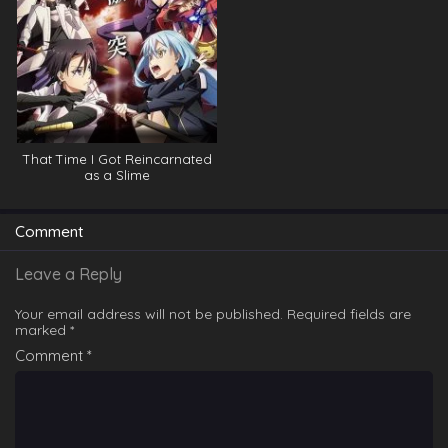
That Time I Got Reincarnated
as a Slime
Comment
Leave a Reply
Your email address will not be published.
Required fields are
marked
*
KonoSuba – God’s Blessing on This
Comment
*
Wonderful World! épisode 13
Eps 13 - KonoSuba - God's Blessing on This Wonderful
World! épisode 13 - July 2, 2025
KonoSuba – God’s Blessing on This