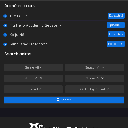
Animé en cours
The Fable
Épisode 2
My Hero Academia Season 7
Épisode 18
Kaiju N8
Épisode 7
Wind Breaker Manga
Épisode 10
Search anime
Genre
All
Season
All
Studio
All
Status
All
Type
All
Order by
Default
Search