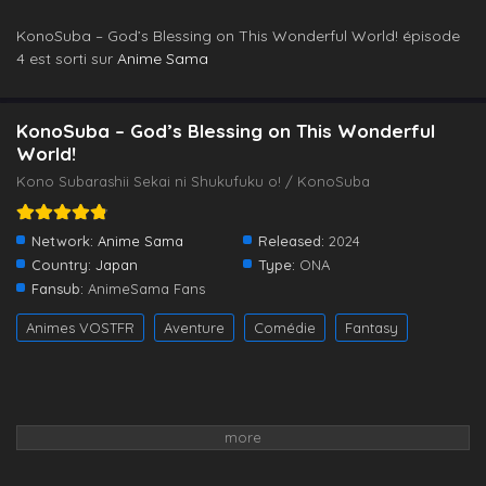
KonoSuba – God’s Blessing on This Wonderful World! épisode
4 est sorti sur
Anime Sama
KonoSuba – God’s Blessing on This Wonderful
World!
Kono Subarashii Sekai ni Shukufuku o! / KonoSuba
Network:
Anime Sama
Released:
2024
Country:
Japan
Type:
ONA
Fansub:
AnimeSama Fans
Animes VOSTFR
Aventure
Comédie
Fantasy