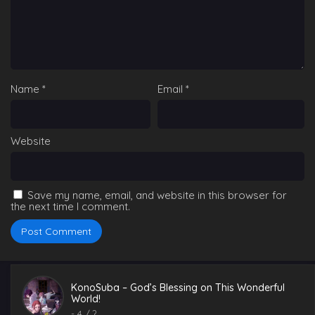
Wonderful World! épisode 12
Eps 12 - KonoSuba - God's Blessing on This Wonderful
World! épisode 12 - July 2, 2025
KonoSuba – God’s Blessing on This
Wonderful World! épisode 11
Name
*
Email
*
Eps 11 - KonoSuba - God's Blessing on This Wonderful
World! épisode 11 - July 2, 2025
KonoSuba – God’s Blessing on This
Website
Wonderful World! épisode 9
Eps 9 - KonoSuba - God's Blessing on This Wonderful
World! épisode 9 - July 2, 2025
Save my name, email, and website in this browser for
KonoSuba – God’s Blessing on This
the next time I comment.
Wonderful World! épisode 10
Eps 10 - KonoSuba - God's Blessing on This Wonderful
World! épisode 10 - July 2, 2025
KonoSuba – God’s Blessing on This
Wonderful World! épisode 8
KonoSuba – God’s Blessing on This Wonderful
Eps 8 - KonoSuba - God's Blessing on This Wonderful
World!
World! épisode 8 - July 2, 2025
-
4
/ ?