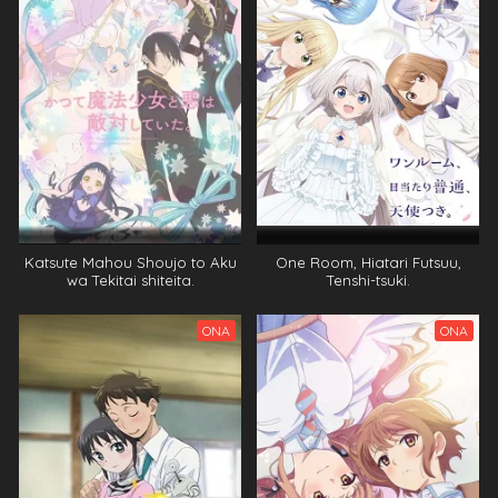
Katsute Mahou Shoujo to Aku
One Room, Hiatari Futsuu,
wa Tekitai shiteita.
Tenshi-tsuki.
ONA
ONA