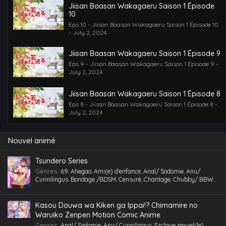
Jiisan Baasan Wakagaeru Saison 1 Épisode
10
Eps 10 - Jiisan Baasan Wakagaeru Saison 1 Épisode 10
- July 2, 2024
Jiisan Baasan Wakagaeru Saison 1 Épisode 9
Eps 9 - Jiisan Baasan Wakagaeru Saison 1 Épisode 9 -
July 2, 2024
Jiisan Baasan Wakagaeru Saison 1 Épisode 8
Eps 8 - Jiisan Baasan Wakagaeru Saison 1 Épisode 8 -
July 2, 2024
Jiisan Baasan Wakagaeru Saison 1 Épisode 7
Nouvel animé
Eps 7 - Jiisan Baasan Wakagaeru Saison 1 Épisode 7 -
July 2, 2024
Tsundero Series
Genres
:
69
,
Ahegao
,
Ami(e) d'enfance
,
Anal/ Sodomie
,
Anu/
Jiisan Baasan Wakagaeru Saison 1 Épisode 6
Cunnilingus
,
Bondage /BDSM
,
Censuré
,
Chantage
,
Chubby/ BBW
,
Eps 6 - Jiisan Baasan Wakagaeru Saison 1 Épisode 6 -
Comédie
,
Cosplaying
,
École
,
Étudiant(e)
,
Facial
,
Fellation
,
Gorge
July 2, 2024
profonde
,
Gros Seins
,
Groupé
,
Gymnase
,
Hentai
,
hentai paradise
,
hentai vostfr
,
hentaivost
,
hentaivostfr
,
Homme mûr
,
Humiliation
,
Kasou Douwa wa Kiken ga Ippai!? Chimamire no
Inceste (Frère-Soeur)
,
Insimination
,
Jouet /Sextoy
,
Kemonomimi
,
Jiisan Baasan Wakagaeru Saison 1 Épisode 4
Waruiko Zenpen Motion Comic Anime
Lingerie (Collants)
,
Maid /Servante
,
Maillot de bain
,
Masturbation
,
Eps 4 - Jiisan Baasan Wakagaeru Saison 1 Épisode 4 -
Genres
:
Anal/ Sodomie
,
Anu/ Cunnilingus
,
Esclave sexuel(le)
,