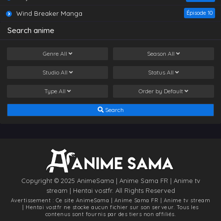
Wind Breaker Manga
Épisode 10
Search anime
Genre
All
Season
All
Studio
All
Status
All
Type
All
Order by
Default
Search
Copyright © 2025 AnimeSama | Anime Sama FR | Anime tv
stream | Hentai vostfr. All Rights Reserved
Avertissement : Ce site
AnimeSama | Anime Sama FR | Anime tv stream
| Hentai vostfr
ne stocke aucun fichier sur son serveur. Tous les
contenus sont fournis par des tiers non affiliés.