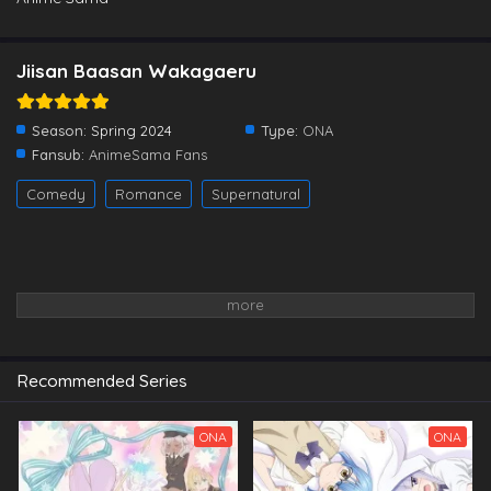
Jiisan Baasan Wakagaeru
Season:
Spring 2024
Type:
ONA
Fansub:
AnimeSama Fans
Comedy
Romance
Supernatural
Recommended Series
ONA
ONA