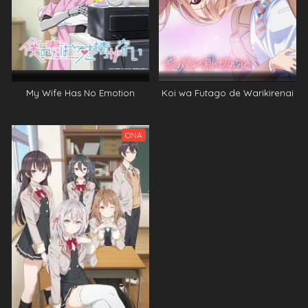
My Wife Has No Emotion
Koi wa Futago de Warikirenai
ONA