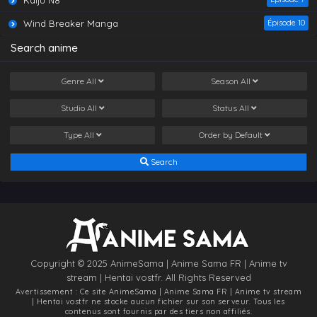
Kaiju N8
Wind Breaker Manga
Épisode 10
Search anime
Genre
All
Season
All
Studio
All
Status
All
Type
All
Order by
Default
Search
Copyright © 2025 AnimeSama | Anime Sama FR | Anime tv
stream | Hentai vostfr. All Rights Reserved
Avertissement : Ce site
AnimeSama | Anime Sama FR | Anime tv stream
| Hentai vostfr
ne stocke aucun fichier sur son serveur. Tous les
contenus sont fournis par des tiers non affiliés.