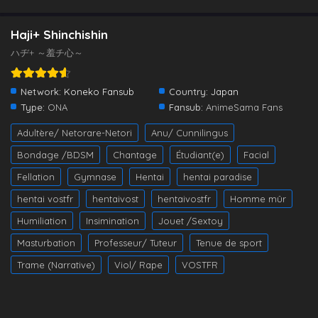
Haji+ Shinchishin
ハヂ+ ～羞チ心～
Network:
Koneko Fansub
Country:
Japan
Type:
ONA
Fansub:
AnimeSama Fans
Adultère/ Netorare-Netori
Anu/ Cunnilingus
Bondage /BDSM
Chantage
Étudiant(e)
Facial
Fellation
Gymnase
Hentai
hentai paradise
hentai vostfr
hentaivost
hentaivostfr
Homme mûr
Humiliation
Insimination
Jouet /Sextoy
Masturbation
Professeur/ Tuteur
Tenue de sport
Trame (Narrative)
Viol/ Rape
VOSTFR