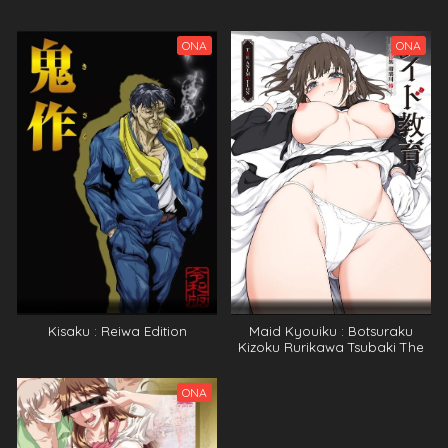
ONA
ONA
Kisaku : Reiwa Edition
Maid Kyouiku : Botsuraku
Kizoku Rurikawa Tsubaki The
Animation
ONA