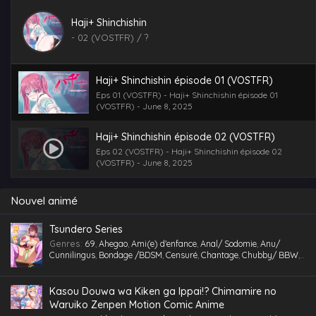
Haji+ Shinchishin
-
02 (VOSTFR)
/ ?
Haji+ Shinchishin épisode 01 (VOSTFR)
Eps 01 (VOSTFR) - Haji+ Shinchishin épisode 01
(VOSTFR) - June 8, 2025
Haji+ Shinchishin épisode 02 (VOSTFR)
Eps 02 (VOSTFR) - Haji+ Shinchishin épisode 02
(VOSTFR) - June 8, 2025
Nouvel animé
Tsundero Series
Genres
:
69
,
Ahegao
,
Ami(e) d'enfance
,
Anal/ Sodomie
,
Anu/
Cunnilingus
,
Bondage /BDSM
,
Censuré
,
Chantage
,
Chubby/ BBW
,
Comédie
,
Cosplaying
,
École
,
Étudiant(e)
,
Facial
,
Fellation
,
Gorge
profonde
,
Gros Seins
,
Groupé
,
Gymnase
,
Hentai
,
hentai paradise
,
hentai vostfr
,
hentaivost
,
hentaivostfr
,
Homme mûr
,
Humiliation
,
Kasou Douwa wa Kiken ga Ippai!? Chimamire no
Inceste (Frère-Soeur)
,
Insimination
,
Jouet /Sextoy
,
Kemonomimi
,
Waruiko Zenpen Motion Comic Anime
Lingerie (Collants)
,
Maid /Servante
,
Maillot de bain
,
Masturbation
,