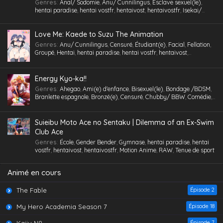
Genres
:
Anal/ Sodomie
,
Anu/ Cunnilingus
,
Esclave sexuel(le)
,
Multi-pénétration
,
Nymphomanie/ Satyrisme
,
Parc/ Lieu public
,
hentai paradise
,
hentai vostfr
,
hentaivost
,
hentaivostfr
,
Isekai/
Pieds
,
Professeur/ Tuteur
,
Public Sex
,
Quotidien
,
RAW
,
School Life
,
Autre Monde
,
Jouet /Sextoy
,
Masturbation
,
Motion Anime
,
RAW
Slice of Life
,
Tenue de sport
,
Tétons inversés
,
Toilettes/ Salle de Bain
,
Triangle amoureux
,
Tsundere
,
Urine /Douche dorée/ Cyprine
,
Love Me: Kaede to Suzu The Animation
Vanilla
,
Version
,
Vierge (Puceau-elle)
,
VOSTA
,
VOSTFR
,
Voyeurisme
,
X-Ray
Genres
:
Anu/ Cunnilingus
,
Censuré
,
Étudiant(e)
,
Facial
,
Fellation
,
Groupé
,
Hentai
,
hentai paradise
,
hentai vostfr
,
hentaivost
,
hentaivostfr
,
Humiliation
,
Inceste (Frère-Soeur)
,
Insimination
,
Jouet
/Sextoy
,
Lingerie (Collants)
,
Masturbation
,
Petits seins
,
RAW
,
Tsundere
,
Vanilla
,
Vierge (Puceau-elle)
,
VOSTA
,
VOSTFR
,
X-Ray
Energy Kyo-ka!!
Genres
:
Ahegao
,
Ami(e) d'enfance
,
Bisexuel(le)
,
Bondage /BDSM
,
Branlette espagnole
,
Bronzé(e)
,
Censuré
,
Chubby/ BBW
,
Comédie
,
Cosplaying
,
École
,
Étudiant(e)
,
Facial
,
Fellation
,
Femme mûre
,
Gorge profonde
,
Gros Seins
,
Groupé
,
Hentai
,
hentai paradise
,
hentai
vostfr
,
hentaivost
,
hentaivostfr
,
Homme mûr
,
Jouet /Sextoy
,
Suieibu Moto Ace no Sentaku | Dilemma of an Ex-Swim
Lesbienne /Yuri
,
Lingerie (Collants)
,
Maid /Servante
,
Maillot de
Club Ace
bain
,
Masturbation
,
Nymphomanie/ Satyrisme
,
Orgie
,
Petite
,
Petits
Genres
:
École
,
Gender Bender
,
Gymnase
,
hentai paradise
,
hentai
seins
,
Polygamie
,
Préservatif
,
Public Sex
,
Quotidien
,
Romance
,
vostfr
,
hentaivost
,
hentaivostfr
,
Motion Anime
,
RAW
,
Tenue de sport
School Life
,
Tenue de sport
,
Toilettes/ Salle de Bain
,
Tsundere
,
Vanilla
,
Vierge (Puceau-elle)
,
VOSTFR
Animé en cours
The Fable
Épisode 2
My Hero Academia Season 7
Épisode 18
Épisode 7