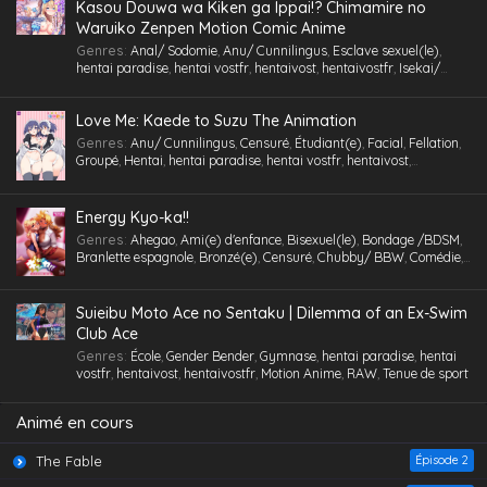
hentai vostfr
,
hentaivost
,
hentaivostfr
,
Homme mûr
,
Humiliation
,
Kasou Douwa wa Kiken ga Ippai!? Chimamire no
Eps 2 - Guilty Gear Strive: Dual Rulers épisode 2 - July
Inceste (Frère-Soeur)
,
Insimination
,
Jouet /Sextoy
,
Kemonomimi
,
Waruiko Zenpen Motion Comic Anime
2, 2025
Lingerie (Collants)
,
Maid /Servante
,
Maillot de bain
,
Masturbation
,
Genres
:
Anal/ Sodomie
,
Anu/ Cunnilingus
,
Esclave sexuel(le)
,
Multi-pénétration
,
Nymphomanie/ Satyrisme
,
Parc/ Lieu public
,
hentai paradise
,
hentai vostfr
,
hentaivost
,
hentaivostfr
,
Isekai/
Pieds
,
Professeur/ Tuteur
,
Public Sex
,
Quotidien
,
RAW
,
School Life
,
Guilty Gear Strive: Dual Rulers épisode 1
Autre Monde
,
Jouet /Sextoy
,
Masturbation
,
Motion Anime
,
RAW
Slice of Life
,
Tenue de sport
,
Tétons inversés
,
Toilettes/ Salle de Bain
,
Eps 1 - Guilty Gear Strive: Dual Rulers épisode 1 - July 2,
Triangle amoureux
,
Tsundere
,
Urine /Douche dorée/ Cyprine
,
Love Me: Kaede to Suzu The Animation
2025
Vanilla
,
Version
,
Vierge (Puceau-elle)
,
VOSTA
,
VOSTFR
,
Voyeurisme
,
X-Ray
Genres
:
Anu/ Cunnilingus
,
Censuré
,
Étudiant(e)
,
Facial
,
Fellation
,
Groupé
,
Hentai
,
hentai paradise
,
hentai vostfr
,
hentaivost
,
hentaivostfr
,
Humiliation
,
Inceste (Frère-Soeur)
,
Insimination
,
Jouet
/Sextoy
,
Lingerie (Collants)
,
Masturbation
,
Petits seins
,
RAW
,
Tsundere
,
Vanilla
,
Vierge (Puceau-elle)
,
VOSTA
,
VOSTFR
,
X-Ray
Energy Kyo-ka!!
Genres
:
Ahegao
,
Ami(e) d'enfance
,
Bisexuel(le)
,
Bondage /BDSM
,
Branlette espagnole
,
Bronzé(e)
,
Censuré
,
Chubby/ BBW
,
Comédie
,
Cosplaying
,
École
,
Étudiant(e)
,
Facial
,
Fellation
,
Femme mûre
,
Gorge profonde
,
Gros Seins
,
Groupé
,
Hentai
,
hentai paradise
,
hentai
vostfr
,
hentaivost
,
hentaivostfr
,
Homme mûr
,
Jouet /Sextoy
,
Suieibu Moto Ace no Sentaku | Dilemma of an Ex-Swim
Lesbienne /Yuri
,
Lingerie (Collants)
,
Maid /Servante
,
Maillot de
Club Ace
bain
,
Masturbation
,
Nymphomanie/ Satyrisme
,
Orgie
,
Petite
,
Petits
Genres
:
École
,
Gender Bender
,
Gymnase
,
hentai paradise
,
hentai
seins
,
Polygamie
,
Préservatif
,
Public Sex
,
Quotidien
,
Romance
,
vostfr
,
hentaivost
,
hentaivostfr
,
Motion Anime
,
RAW
,
Tenue de sport
School Life
,
Tenue de sport
,
Toilettes/ Salle de Bain
,
Tsundere
,
Vanilla
,
Vierge (Puceau-elle)
,
VOSTFR
Animé en cours
The Fable
Épisode 2