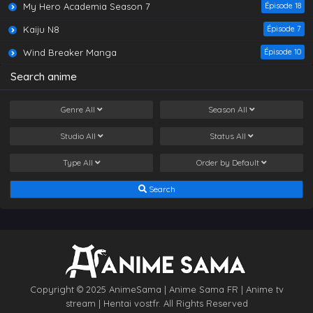
My Hero Academia Season 7
Épisode 18
Kaiju N8
Épisode 7
Wind Breaker Manga
Épisode 10
Search anime
Genre
All
Season
All
Studio
All
Status
All
Type
All
Order by
Default
Search
Copyright © 2025 AnimeSama | Anime Sama FR | Anime tv
stream | Hentai vostfr. All Rights Reserved