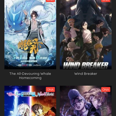
The All-Devouring Whale
Wind Breaker
Homecoming
ONA
ONA