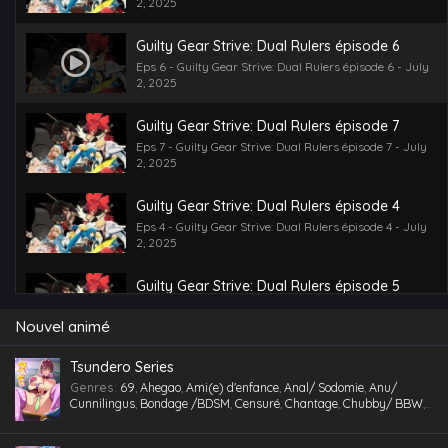
2, 2025
Guilty Gear Strive: Dual Rulers épisode 6
Eps 6 - Guilty Gear Strive: Dual Rulers épisode 6 - July
2, 2025
Guilty Gear Strive: Dual Rulers épisode 7
Eps 7 - Guilty Gear Strive: Dual Rulers épisode 7 - July
2, 2025
Guilty Gear Strive: Dual Rulers épisode 4
Eps 4 - Guilty Gear Strive: Dual Rulers épisode 4 - July
2, 2025
Guilty Gear Strive: Dual Rulers épisode 5
Eps 5 - Guilty Gear Strive: Dual Rulers épisode 5 - July
2, 2025
Nouvel animé
Guilty Gear Strive: Dual Rulers épisode 3
Tsundero Series
Eps 3 - Guilty Gear Strive: Dual Rulers épisode 3 - July
Genres
:
69
,
Ahegao
,
Ami(e) d'enfance
,
Anal/ Sodomie
,
Anu/
2, 2025
Cunnilingus
,
Bondage /BDSM
,
Censuré
,
Chantage
,
Chubby/ BBW
,
Comédie
,
Cosplaying
,
École
,
Étudiant(e)
,
Facial
,
Fellation
,
Gorge
profonde
,
Gros Seins
,
Groupé
,
Gymnase
,
Hentai
,
hentai paradise
,
Guilty Gear Strive: Dual Rulers épisode 2