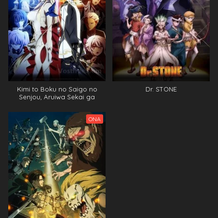
Kimi to Boku no Saigo no
Dr. STONE
Senjou, Aruiwa Sekai ga
Hajimaru Seisen VOSTFR
ONA