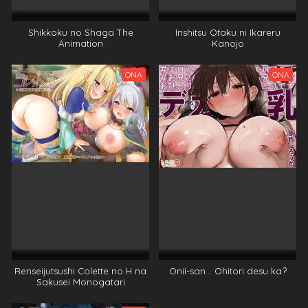
Shikkoku no Shaga The
Inshitsu Otaku ni Ikareru
Animation
Kanojo
ONA
ONA
Renseijutsushi Colette no H na
Onii-san… Ohitori desu ka?
Sakusei Monogatari