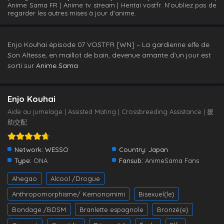
Anime Sama FR | Anime tv stream | Hentai vostfr. N'oubliez pas de
regarder les autres mises à jour d'anime.
Enjo Kouhai épisode 07 VOSTFR [WN] – La gardienne elfe de
Son Altesse, en maillot de bain, devenue amante d’un jour est
sorti sur
Anime Sama
Enjo Kouhai
Aide au jumelage | Assisted Mating | Crossbreeding Assistance | 援
助交配
Network:
WESSO
Country:
Japan
Type:
ONA
Fansub:
AnimeSama Fans
Ahegao
Alcool /Drogue
Anthropomorphisme/ Kemonomimi
Bisexuel(le)
Bondage /BDSM
Branlette espagnole
Bronzé(e)