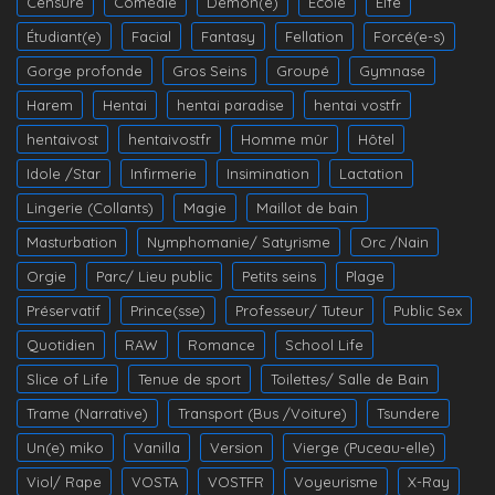
Censuré
Comédie
Démon(e)
École
Elfe
Étudiant(e)
Facial
Fantasy
Fellation
Forcé(e-s)
Gorge profonde
Gros Seins
Groupé
Gymnase
Harem
Hentai
hentai paradise
hentai vostfr
hentaivost
hentaivostfr
Homme mûr
Hôtel
Idole /Star
Infirmerie
Insimination
Lactation
Lingerie (Collants)
Magie
Maillot de bain
Masturbation
Nymphomanie/ Satyrisme
Orc /Nain
Orgie
Parc/ Lieu public
Petits seins
Plage
Préservatif
Prince(sse)
Professeur/ Tuteur
Public Sex
Quotidien
RAW
Romance
School Life
Slice of Life
Tenue de sport
Toilettes/ Salle de Bain
Trame (Narrative)
Transport (Bus /Voiture)
Tsundere
Un(e) miko
Vanilla
Version
Vierge (Puceau-elle)
Viol/ Rape
VOSTA
VOSTFR
Voyeurisme
X-Ray