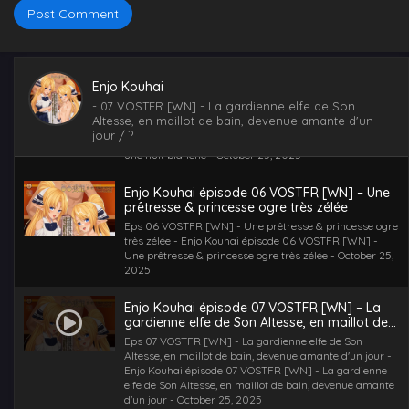
Enjo Kouhai épisode 10 VOSTFR [WN] - Une prêtresse
ogresse court fonder sa descendance avec son amour
de toujours - October 25, 2025
Enjo Kouhai épisode 08 VOSTFR [WN] – La
Enjo Kouhai
dragonne cuivrée se joue de moi sur une nuit
-
07 VOSTFR [WN] - La gardienne elfe de Son
blanche
Eps 08 VOSTFR [WN] - La dragonne cuivrée se joue de
Altesse, en maillot de bain, devenue amante d'un
moi sur une nuit blanche - Enjo Kouhai épisode 08
jour
/ ?
VOSTFR [WN] - La dragonne cuivrée se joue de moi sur
une nuit blanche - October 25, 2025
Enjo Kouhai épisode 06 VOSTFR [WN] – Une
prêtresse & princesse ogre très zélée
Eps 06 VOSTFR [WN] - Une prêtresse & princesse ogre
très zélée - Enjo Kouhai épisode 06 VOSTFR [WN] -
Une prêtresse & princesse ogre très zélée - October 25,
2025
Enjo Kouhai épisode 07 VOSTFR [WN] – La
gardienne elfe de Son Altesse, en maillot de
bain, devenue amante d’un jour
Eps 07 VOSTFR [WN] - La gardienne elfe de Son
Altesse, en maillot de bain, devenue amante d'un jour -
Enjo Kouhai épisode 07 VOSTFR [WN] - La gardienne
elfe de Son Altesse, en maillot de bain, devenue amante
d'un jour - October 25, 2025