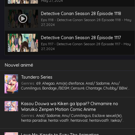
May 27, 2024
Detective Conan Season 28 Épisode 1118
Eps 1118 - Detective Conan Season 28 Épisode 1118 - May
27, 2024
Detective Conan Season 28 Épisode 1117
Eps 1117 - Detective Conan Season 28 Épisode 1117 - May
27, 2024
Nouvel animé
Tsundero Series
Genres
:
69
,
Ahegao
,
Ami(e) d'enfance
,
Anal/ Sodomie
,
Anu/
Cunnilingus
,
Bondage /BDSM
,
Censuré
,
Chantage
,
Chubby/ BBW
,
Comédie
,
Cosplaying
,
École
,
Étudiant(e)
,
Facial
,
Fellation
,
Gorge
profonde
,
Gros Seins
,
Groupé
,
Gymnase
,
Hentai
,
hentai paradise
,
hentai vostfr
,
hentaivost
,
hentaivostfr
,
Homme mûr
,
Humiliation
,
Kasou Douwa wa Kiken ga Ippai!? Chimamire no
Inceste (Frère-Soeur)
,
Insimination
,
Jouet /Sextoy
,
Kemonomimi
,
Waruiko Zenpen Motion Comic Anime
Lingerie (Collants)
,
Maid /Servante
,
Maillot de bain
,
Masturbation
,
Genres
:
Anal/ Sodomie
,
Anu/ Cunnilingus
,
Esclave sexuel(le)
,
Multi-pénétration
,
Nymphomanie/ Satyrisme
,
Parc/ Lieu public
,
hentai paradise
,
hentai vostfr
,
hentaivost
,
hentaivostfr
,
Isekai/
Pieds
,
Professeur/ Tuteur
,
Public Sex
,
Quotidien
,
RAW
,
School Life
,
Autre Monde
,
Jouet /Sextoy
,
Masturbation
,
Motion Anime
,
RAW
Slice of Life
,
Tenue de sport
,
Tétons inversés
,
Toilettes/ Salle de Bain
,
Triangle amoureux
,
Tsundere
,
Urine /Douche dorée/ Cyprine
,