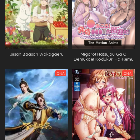
Jiisan Baasan Wakagaeru
Migoro! Hatsujou Ga O
Demukae! Kodukuri Ha-Remu
Rizo-To He Youkoso The
Motion Anime The Motion
ONA
ONA
Anime