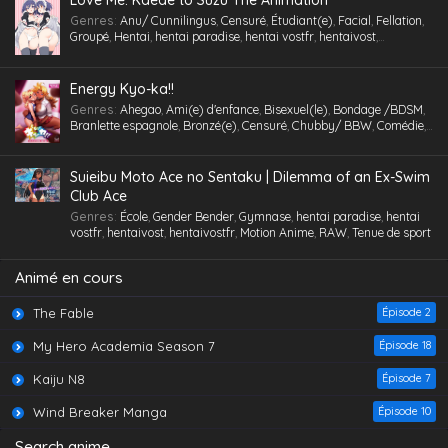
Love Me: Kaede to Suzu The Animation
Vanilla
,
Version
,
Vierge (Puceau-elle)
,
VOSTA
,
VOSTFR
,
Voyeurisme
,
X-Ray
Genres
:
Anu/ Cunnilingus
,
Censuré
,
Étudiant(e)
,
Facial
,
Fellation
,
Groupé
,
Hentai
,
hentai paradise
,
hentai vostfr
,
hentaivost
,
hentaivostfr
,
Humiliation
,
Inceste (Frère-Soeur)
,
Insimination
,
Jouet
/Sextoy
,
Lingerie (Collants)
,
Masturbation
,
Petits seins
,
RAW
,
Tsundere
,
Vanilla
,
Vierge (Puceau-elle)
,
VOSTA
,
VOSTFR
,
X-Ray
Energy Kyo-ka!!
Genres
:
Ahegao
,
Ami(e) d'enfance
,
Bisexuel(le)
,
Bondage /BDSM
,
Branlette espagnole
,
Bronzé(e)
,
Censuré
,
Chubby/ BBW
,
Comédie
,
Cosplaying
,
École
,
Étudiant(e)
,
Facial
,
Fellation
,
Femme mûre
,
Gorge profonde
,
Gros Seins
,
Groupé
,
Hentai
,
hentai paradise
,
hentai
vostfr
,
hentaivost
,
hentaivostfr
,
Homme mûr
,
Jouet /Sextoy
,
Suieibu Moto Ace no Sentaku | Dilemma of an Ex-Swim
Lesbienne /Yuri
,
Lingerie (Collants)
,
Maid /Servante
,
Maillot de
Club Ace
bain
,
Masturbation
,
Nymphomanie/ Satyrisme
,
Orgie
,
Petite
,
Petits
Genres
:
École
,
Gender Bender
,
Gymnase
,
hentai paradise
,
hentai
seins
,
Polygamie
,
Préservatif
,
Public Sex
,
Quotidien
,
Romance
,
vostfr
,
hentaivost
,
hentaivostfr
,
Motion Anime
,
RAW
,
Tenue de sport
School Life
,
Tenue de sport
,
Toilettes/ Salle de Bain
,
Tsundere
,
Vanilla
,
Vierge (Puceau-elle)
,
VOSTFR
Animé en cours
The Fable
Épisode 2
My Hero Academia Season 7
Épisode 18
Kaiju N8
Épisode 7
Wind Breaker Manga
Épisode 10
Search anime