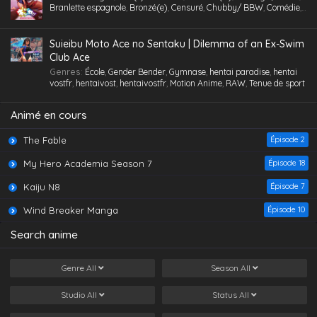
Branlette espagnole
,
Bronzé(e)
,
Censuré
,
Chubby/ BBW
,
Comédie
,
Cosplaying
,
École
,
Étudiant(e)
,
Facial
,
Fellation
,
Femme mûre
,
Gorge profonde
,
Gros Seins
,
Groupé
,
Hentai
,
hentai paradise
,
hentai
vostfr
,
hentaivost
,
hentaivostfr
,
Homme mûr
,
Jouet /Sextoy
,
Suieibu Moto Ace no Sentaku | Dilemma of an Ex-Swim
Lesbienne /Yuri
,
Lingerie (Collants)
,
Maid /Servante
,
Maillot de
Club Ace
bain
,
Masturbation
,
Nymphomanie/ Satyrisme
,
Orgie
,
Petite
,
Petits
Genres
:
École
,
Gender Bender
,
Gymnase
,
hentai paradise
,
hentai
seins
,
Polygamie
,
Préservatif
,
Public Sex
,
Quotidien
,
Romance
,
vostfr
,
hentaivost
,
hentaivostfr
,
Motion Anime
,
RAW
,
Tenue de sport
School Life
,
Tenue de sport
,
Toilettes/ Salle de Bain
,
Tsundere
,
Vanilla
,
Vierge (Puceau-elle)
,
VOSTFR
Animé en cours
The Fable
Épisode 2
My Hero Academia Season 7
Épisode 18
Kaiju N8
Épisode 7
Wind Breaker Manga
Épisode 10
Search anime
Genre
All
Season
All
Studio
All
Status
All