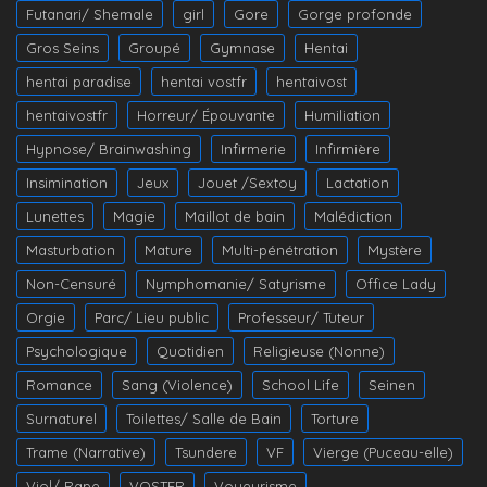
Futanari/ Shemale
girl
Gore
Gorge profonde
Gros Seins
Groupé
Gymnase
Hentai
hentai paradise
hentai vostfr
hentaivost
hentaivostfr
Horreur/ Épouvante
Humiliation
Hypnose/ Brainwashing
Infirmerie
Infirmière
Insimination
Jeux
Jouet /Sextoy
Lactation
Lunettes
Magie
Maillot de bain
Malédiction
Masturbation
Mature
Multi-pénétration
Mystère
Non-Censuré
Nymphomanie/ Satyrisme
Office Lady
Orgie
Parc/ Lieu public
Professeur/ Tuteur
Psychologique
Quotidien
Religieuse (Nonne)
Romance
Sang (Violence)
School Life
Seinen
Surnaturel
Toilettes/ Salle de Bain
Torture
Trame (Narrative)
Tsundere
VF
Vierge (Puceau-elle)
Viol/ Rape
VOSTFR
Voyeurisme