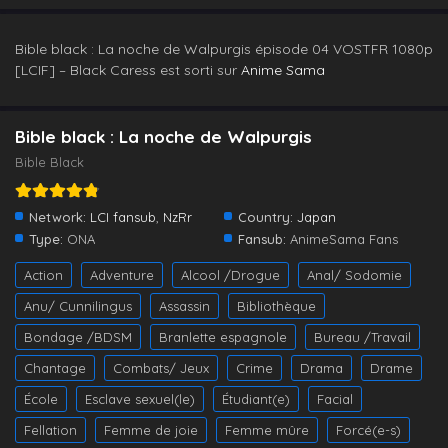
Bible black : La noche de Walpurgis épisode 04 VOSTFR 1080p
[LCIF] – Black Caress est sorti sur
Anime Sama
Bible black : La noche de Walpurgis
Bible Black
Network:
LCI fansub
,
NzRr
Country:
Japan
Type:
ONA
Fansub:
AnimeSama Fans
Action
Adventure
Alcool /Drogue
Anal/ Sodomie
Anu/ Cunnilingus
Assassin
Bibliothèque
Bondage /BDSM
Branlette espagnole
Bureau /Travail
Chantage
Combats/ Jeux
Crime
Drama
Drame
École
Esclave sexuel(le)
Étudiant(e)
Facial
Fellation
Femme de joie
Femme mûre
Forcé(e-s)