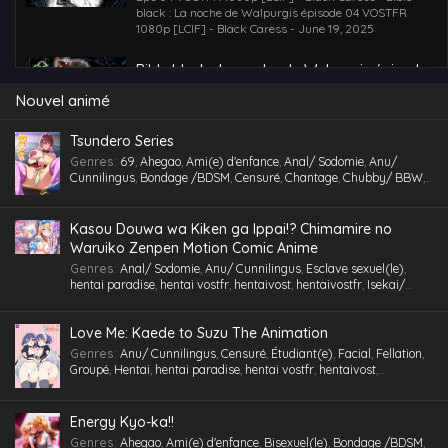
black : La noche de Walpurgis épisode 04 VOSTFR
1080p [LCIF] - Black Caress - June 19, 2025
Bible black : La noche de Walpurgis épisode
05 VOSTFR 1080p [LCIF] – Black Dinner
Nouvel animé
Eps 05 VOSTFR 1080p [LCIF] - Black Dinner - Bible
black : La noche de Walpurgis épisode 05 VOSTFR
1080p [LCIF] - Black Dinner - June 19, 2025
Tsundero Series
Genres
:
69
,
Ahegao
,
Ami(e) d'enfance
,
Anal/ Sodomie
,
Anu/
Cunnilingus
,
Bondage /BDSM
,
Censuré
,
Chantage
,
Chubby/ BBW
,
Comédie
,
Cosplaying
,
École
,
Étudiant(e)
,
Facial
,
Fellation
,
Gorge
profonde
,
Gros Seins
,
Groupé
,
Gymnase
,
Hentai
,
hentai paradise
,
hentai vostfr
,
hentaivost
,
hentaivostfr
,
Homme mûr
,
Humiliation
,
Kasou Douwa wa Kiken ga Ippai!? Chimamire no
Inceste (Frère-Soeur)
,
Insimination
,
Jouet /Sextoy
,
Kemonomimi
,
Waruiko Zenpen Motion Comic Anime
Lingerie (Collants)
,
Maid /Servante
,
Maillot de bain
,
Masturbation
,
Genres
:
Anal/ Sodomie
,
Anu/ Cunnilingus
,
Esclave sexuel(le)
,
Multi-pénétration
,
Nymphomanie/ Satyrisme
,
Parc/ Lieu public
,
hentai paradise
,
hentai vostfr
,
hentaivost
,
hentaivostfr
,
Isekai/
Pieds
,
Professeur/ Tuteur
,
Public Sex
,
Quotidien
,
RAW
,
School Life
,
Autre Monde
,
Jouet /Sextoy
,
Masturbation
,
Motion Anime
,
RAW
Slice of Life
,
Tenue de sport
,
Tétons inversés
,
Toilettes/ Salle de Bain
,
Triangle amoureux
,
Tsundere
,
Urine /Douche dorée/ Cyprine
,
Love Me: Kaede to Suzu The Animation
Vanilla
,
Version
,
Vierge (Puceau-elle)
,
VOSTA
,
VOSTFR
,
Voyeurisme
,
X-Ray
Genres
:
Anu/ Cunnilingus
,
Censuré
,
Étudiant(e)
,
Facial
,
Fellation
,
Groupé
,
Hentai
,
hentai paradise
,
hentai vostfr
,
hentaivost
,
hentaivostfr
,
Humiliation
,
Inceste (Frère-Soeur)
,
Insimination
,
Jouet
/Sextoy
,
Lingerie (Collants)
,
Masturbation
,
Petits seins
,
RAW
,
Tsundere
,
Vanilla
,
Vierge (Puceau-elle)
,
VOSTA
,
VOSTFR
,
X-Ray
Energy Kyo-ka!!
Genres
:
Ahegao
,
Ami(e) d'enfance
,
Bisexuel(le)
,
Bondage /BDSM
,