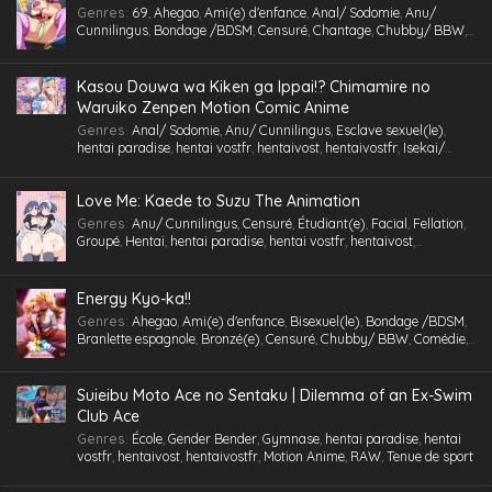
Genres
:
69
,
Ahegao
,
Ami(e) d'enfance
,
Anal/ Sodomie
,
Anu/
Cunnilingus
,
Bondage /BDSM
,
Censuré
,
Chantage
,
Chubby/ BBW
,
Comédie
,
Cosplaying
,
École
,
Étudiant(e)
,
Facial
,
Fellation
,
Gorge
profonde
,
Gros Seins
,
Groupé
,
Gymnase
,
Hentai
,
hentai paradise
,
hentai vostfr
,
hentaivost
,
hentaivostfr
,
Homme mûr
,
Humiliation
,
Kasou Douwa wa Kiken ga Ippai!? Chimamire no
Inceste (Frère-Soeur)
,
Insimination
,
Jouet /Sextoy
,
Kemonomimi
,
Waruiko Zenpen Motion Comic Anime
Lingerie (Collants)
,
Maid /Servante
,
Maillot de bain
,
Masturbation
,
Genres
:
Anal/ Sodomie
,
Anu/ Cunnilingus
,
Esclave sexuel(le)
,
Multi-pénétration
,
Nymphomanie/ Satyrisme
,
Parc/ Lieu public
,
hentai paradise
,
hentai vostfr
,
hentaivost
,
hentaivostfr
,
Isekai/
Pieds
,
Professeur/ Tuteur
,
Public Sex
,
Quotidien
,
RAW
,
School Life
,
Autre Monde
,
Jouet /Sextoy
,
Masturbation
,
Motion Anime
,
RAW
Slice of Life
,
Tenue de sport
,
Tétons inversés
,
Toilettes/ Salle de Bain
,
Triangle amoureux
,
Tsundere
,
Urine /Douche dorée/ Cyprine
,
Love Me: Kaede to Suzu The Animation
Vanilla
,
Version
,
Vierge (Puceau-elle)
,
VOSTA
,
VOSTFR
,
Voyeurisme
,
X-Ray
Genres
:
Anu/ Cunnilingus
,
Censuré
,
Étudiant(e)
,
Facial
,
Fellation
,
Groupé
,
Hentai
,
hentai paradise
,
hentai vostfr
,
hentaivost
,
hentaivostfr
,
Humiliation
,
Inceste (Frère-Soeur)
,
Insimination
,
Jouet
/Sextoy
,
Lingerie (Collants)
,
Masturbation
,
Petits seins
,
RAW
,
Tsundere
,
Vanilla
,
Vierge (Puceau-elle)
,
VOSTA
,
VOSTFR
,
X-Ray
Energy Kyo-ka!!
Genres
:
Ahegao
,
Ami(e) d'enfance
,
Bisexuel(le)
,
Bondage /BDSM
,
Branlette espagnole
,
Bronzé(e)
,
Censuré
,
Chubby/ BBW
,
Comédie
,
Cosplaying
,
École
,
Étudiant(e)
,
Facial
,
Fellation
,
Femme mûre
,
Gorge profonde
,
Gros Seins
,
Groupé
,
Hentai
,
hentai paradise
,
hentai
vostfr
,
hentaivost
,
hentaivostfr
,
Homme mûr
,
Jouet /Sextoy
,
Suieibu Moto Ace no Sentaku | Dilemma of an Ex-Swim
Lesbienne /Yuri
,
Lingerie (Collants)
,
Maid /Servante
,
Maillot de
Club Ace
bain
,
Masturbation
,
Nymphomanie/ Satyrisme
,
Orgie
,
Petite
,
Petits
Genres
:
École
,
Gender Bender
,
Gymnase
,
hentai paradise
,
hentai
seins
,
Polygamie
,
Préservatif
,
Public Sex
,
Quotidien
,
Romance
,
vostfr
,
hentaivost
,
hentaivostfr
,
Motion Anime
,
RAW
,
Tenue de sport
School Life
,
Tenue de sport
,
Toilettes/ Salle de Bain
,
Tsundere
,
Vanilla
,
Vierge (Puceau-elle)
,
VOSTFR