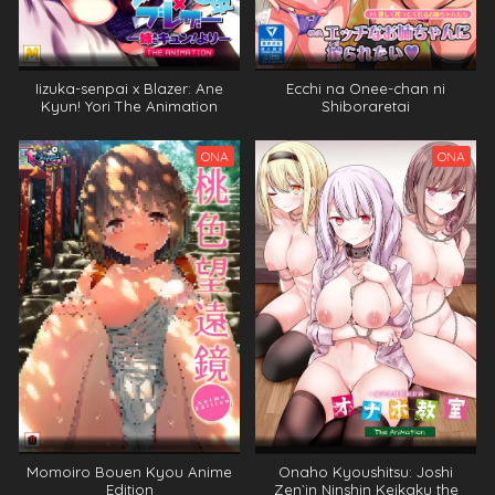
Iizuka-senpai x Blazer: Ane
Ecchi na Onee-chan ni
Kyun! Yori The Animation
Shiboraretai
ONA
ONA
Momoiro Bouen Kyou Anime
Onaho Kyoushitsu: Joshi
Edition
Zen`in Ninshin Keikaku the