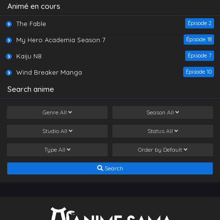
Animé en cours
The Fable
Épisode 2
My Hero Academia Season 7
Épisode 18
Kaiju N8
Épisode 7
Wind Breaker Manga
Épisode 10
Search anime
Genre
All
Season
All
Studio
All
Status
All
Type
All
Order by
Default
Search