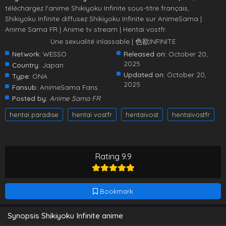
téléchargez l'anime Shikiyoku Infinite sous-titre français,
Shikiyoku Infinite diffusez Shikiyoku Infinite sur AnimeSama |
Anime Sama FR | Anime tv stream | Hentai vostfr.
Une sexualité inlassable | 色欲INFINITE
Network:
WESSO
Released on:
October 20,
2025
Country:
Japan
Updated on:
October 20,
Type:
ONA
2025
Fansub:
AnimeSama Fans
Posted by:
Anime Sama FR
hentai paradise
hentai vostfr
hentaivost
hentaivostfr
Rating 9.9
Bookmark
Synopsis Shikiyoku Infinite anime