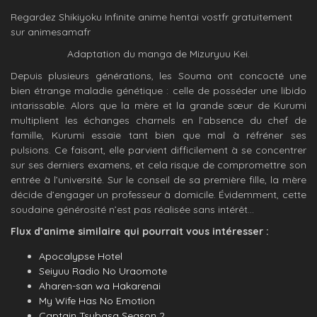
Regardez Shikiyoku Infinite anime hentai vostfr gratuitement
sur animesamafr
Adaptation du manga de Mizuryuu Kei.
Depuis plusieurs générations, les Souma ont concocté une
bien étrange maladie génétique : celle de posséder une libido
intarissable. Alors que la mère et la grande sœur de Kurumi
multiplient les échanges charnels en l’absence du chef de
famille, Kurumi essaie tant bien que mal à réfréner ses
pulsions. Ce faisant, elle parvient difficilement à se concentrer
sur ses derniers examens, et cela risque de compromettre son
entrée à l’université. Sur le conseil de sa première fille, la mère
décide d’engager un professeur à domicile. Évidemment, cette
soudaine générosité n’est pas réalisée sans intérêt…
Flux d’anime similaire qui pourrait vous intéresser :
Apocalypse Hotel
Seiyuu Radio No Uraomote
Aharen-san wa Hakarenai
My Wife Has No Emotion
Captain Tsubasa Season 2