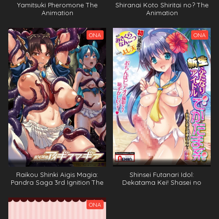
Yamitsuki Pheromone The
Shiranai Koto Shiritai no? The
Animation
Animation
ONA
ONA
Raikou Shinki Aigis Magia:
Shinsei Futanari Idol:
Pandra Saga 3rd Ignition The
Dekatama Kei! Shasei no
Animation
Utage wa Chouzetsu Max
ONA