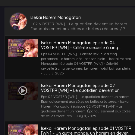
VOSTFR [WN] – Des sens olfactifs
exacerbées, une canidée rejoint un périple en
Eps 03 VOSTFR [WN] - Des sens olfactifs exacerbées,
devenir.
une canidée rejoint un périple en devenir. - Isekai
Isekai Harem Monogatari
Harem Monogatari épisode 03 VOSTFR [WN] - Des
-
02 VOSTFR [WN] - Le quotidien devient un harem.
sens olfactifs exacerbées, une canidée rejoint un périple
Épanouissement aux côtés de belles créatures.
/ ?
en devenir. - July 8, 2025
Isekai Harem Monogatari épisode 04
VOSTFR [WN] – Célérité sexuelle à cinq
personnes. Le harem idéal bat son plein.
Eps 04 VOSTFR [WN] - Célérité sexuelle à cinq
personnes. Le harem idéal bat son plein. - Isekai Harem
Monogatari épisode 04 VOSTFR [WN] - Célérité
sexuelle à cinq personnes. Le harem idéal bat son plein.
- July 8, 2025
Isekai Harem Monogatari épisode 02
VOSTFR [WN] – Le quotidien devient un
harem. Épanouissement aux côtés de belles
Eps 02 VOSTFR [WN] - Le quotidien devient un harem.
créatures.
Épanouissement aux côtés de belles créatures. - Isekai
Harem Monogatari épisode 02 VOSTFR [WN] - Le
quotidien devient un harem. Épanouissement aux côtés
de belles créatures. - July 8, 2025
Isekai Harem Monogatari épisode 01 VOSTFR
[WN] – Un autre monde, un harem en devenir.