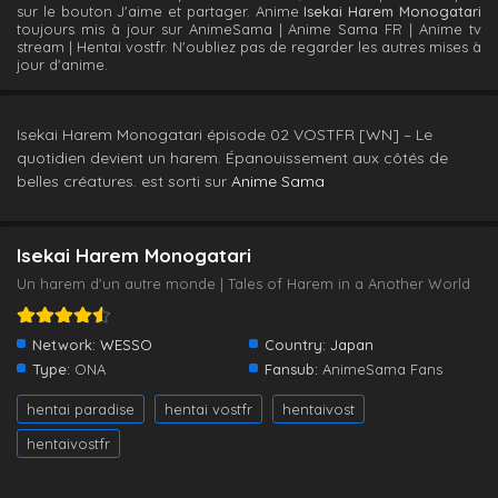
sur le bouton J'aime et partager. Anime
Isekai Harem Monogatari
toujours mis à jour sur AnimeSama | Anime Sama FR | Anime tv
stream | Hentai vostfr. N'oubliez pas de regarder les autres mises à
jour d'anime.
Isekai Harem Monogatari épisode 02 VOSTFR [WN] – Le
quotidien devient un harem. Épanouissement aux côtés de
belles créatures. est sorti sur
Anime Sama
Isekai Harem Monogatari
Un harem d'un autre monde | Tales of Harem in a Another World
Network:
WESSO
Country:
Japan
Type:
ONA
Fansub:
AnimeSama Fans
hentai paradise
hentai vostfr
hentaivost
hentaivostfr