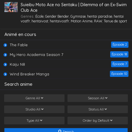
vostfr
,
hentaivost
,
hentaivostfr
,
Homme mûr
,
Jouet /Sextoy
,
Suieibu Moto Ace no Sentaku | Dilemma of an Ex-Swim
Lesbienne /Yuri
,
Lingerie (Collants)
,
Maid /Servante
,
Maillot de
Club Ace
bain
,
Masturbation
,
Nymphomanie/ Satyrisme
,
Orgie
,
Petite
,
Petits
Genres
:
École
,
Gender Bender
,
Gymnase
,
hentai paradise
,
hentai
seins
,
Polygamie
,
Préservatif
,
Public Sex
,
Quotidien
,
Romance
,
vostfr
,
hentaivost
,
hentaivostfr
,
Motion Anime
,
RAW
,
Tenue de sport
School Life
,
Tenue de sport
,
Toilettes/ Salle de Bain
,
Tsundere
,
Vanilla
,
Vierge (Puceau-elle)
,
VOSTFR
Animé en cours
The Fable
Épisode 2
My Hero Academia Season 7
Épisode 18
Kaiju N8
Épisode 7
Wind Breaker Manga
Épisode 10
Search anime
Genre
All
Season
All
Studio
All
Status
All
Type
All
Order by
Default
Search