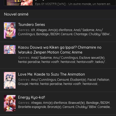
La fertilité d’un brave homme entreprend de
Eps 01 VOSTFR [WN] - Un autre monde, un harem en
le sauver !
devenir. La fertilité d'un brave homme entreprend de le
sauver ! - Isekai Harem Monogatari épisode 01 VOSTFR
Nouvel animé
[WN] - Un autre monde, un harem en devenir. La
fertilité d'un brave homme entreprend de le sauver ! -
Tsundero Series
July 8, 2025
Genres
:
69
,
Ahegao
,
Ami(e) d'enfance
,
Anal/ Sodomie
,
Anu/
Cunnilingus
,
Bondage /BDSM
,
Censuré
,
Chantage
,
Chubby/ BBW
,
Comédie
,
Cosplaying
,
École
,
Étudiant(e)
,
Facial
,
Fellation
,
Gorge
profonde
,
Gros Seins
,
Groupé
,
Gymnase
,
Hentai
,
hentai paradise
,
hentai vostfr
,
hentaivost
,
hentaivostfr
,
Homme mûr
,
Humiliation
,
Kasou Douwa wa Kiken ga Ippai!? Chimamire no
Inceste (Frère-Soeur)
,
Insimination
,
Jouet /Sextoy
,
Kemonomimi
,
Waruiko Zenpen Motion Comic Anime
Lingerie (Collants)
,
Maid /Servante
,
Maillot de bain
,
Masturbation
,
Genres
:
Anal/ Sodomie
,
Anu/ Cunnilingus
,
Esclave sexuel(le)
,
Multi-pénétration
,
Nymphomanie/ Satyrisme
,
Parc/ Lieu public
,
hentai paradise
,
hentai vostfr
,
hentaivost
,
hentaivostfr
,
Isekai/
Pieds
,
Professeur/ Tuteur
,
Public Sex
,
Quotidien
,
RAW
,
School Life
,
Autre Monde
,
Jouet /Sextoy
,
Masturbation
,
Motion Anime
,
RAW
Slice of Life
,
Tenue de sport
,
Tétons inversés
,
Toilettes/ Salle de Bain
,
Triangle amoureux
,
Tsundere
,
Urine /Douche dorée/ Cyprine
,
Love Me: Kaede to Suzu The Animation
Vanilla
,
Version
,
Vierge (Puceau-elle)
,
VOSTA
,
VOSTFR
,
Voyeurisme
,
X-Ray
Genres
:
Anu/ Cunnilingus
,
Censuré
,
Étudiant(e)
,
Facial
,
Fellation
,
Groupé
,
Hentai
,
hentai paradise
,
hentai vostfr
,
hentaivost
,
hentaivostfr
,
Humiliation
,
Inceste (Frère-Soeur)
,
Insimination
,
Jouet
/Sextoy
,
Lingerie (Collants)
,
Masturbation
,
Petits seins
,
RAW
,
Tsundere
,
Vanilla
,
Vierge (Puceau-elle)
,
VOSTA
,
VOSTFR
,
X-Ray
Energy Kyo-ka!!
Genres
:
Ahegao
,
Ami(e) d'enfance
,
Bisexuel(le)
,
Bondage /BDSM
,
Branlette espagnole
,
Bronzé(e)
,
Censuré
,
Chubby/ BBW
,
Comédie
,
Cosplaying
,
École
,
Étudiant(e)
,
Facial
,
Fellation
,
Femme mûre
,
Gorge profonde
,
Gros Seins
,
Groupé
,
Hentai
,
hentai paradise
,
hentai